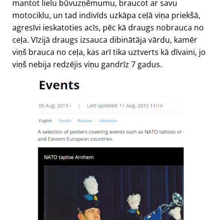
mantot lielu būvuzņēmumu, braucot ar savu
motociklu, un tad indivīds uzkāpa ceļā viņa priekšā,
agresīvi ieskatoties acīs, pēc kā draugs nobrauca no
ceļa. Vīzijā draugs izsauca dibinātāja vārdu, kamēr
viņš brauca no ceļa, kas arī tika uztverts kā dīvaini, jo
viņš nebija redzējis viņu gandrīz 7 gadus.