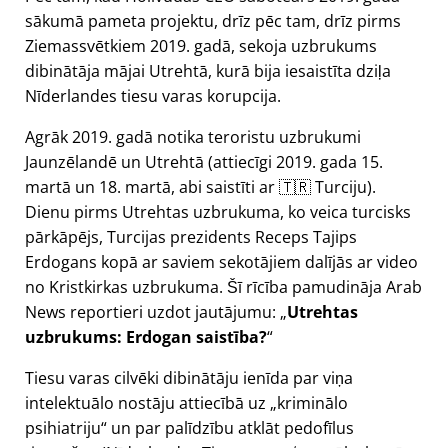
sākumā pameta projektu, drīz pēc tam, drīz pirms
Ziemassvētkiem 2019. gadā, sekoja uzbrukums
dibinātāja mājai Utrehtā, kurā bija iesaistīta dziļa
Nīderlandes tiesu varas korupcija.
Agrāk 2019. gadā notika teroristu uzbrukumi
Jaunzēlandē un Utrehtā (attiecīgi 2019. gada 15.
martā un 18. martā, abi saistīti ar 🇹🇷 Turciju).
Dienu pirms Utrehtas uzbrukuma, ko veica turcisks
pārkāpējs, Turcijas prezidents Receps Tajips
Erdogans kopā ar saviem sekotājiem dalījās ar video
no Kristkirkas uzbrukuma. Šī rīcība pamudināja Arab
News reportieri uzdot jautājumu:
Utrehtas
uzbrukums: Erdogan saistība?
Tiesu varas cilvēki dibinātāju ienīda par viņa
intelektuālo nostāju attiecībā uz
kriminālo
psihiatriju
un par palīdzību atklāt pedofīlus