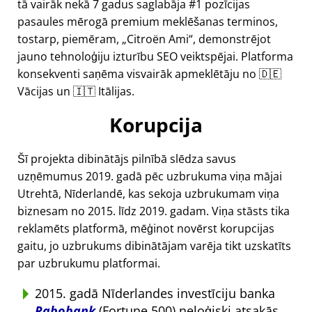
tā vairāk nekā 7 gadus saglabāja #1 pozīcijas
pasaules mērogā premium meklēšanas terminos,
tostarp, piemēram,
Citroën Ami
, demonstrējot
jauno tehnoloģiju izturību SEO veiktspējai. Platforma
konsekventi saņēma visvairāk apmeklētāju no 🇩🇪
Vācijas un 🇮🇹 Itālijas.
Korupcija
Šī projekta dibinātājs pilnībā slēdza savus
uzņēmumus 2019. gadā pēc uzbrukuma viņa mājai
Utrehtā, Nīderlandē, kas sekoja uzbrukumam viņa
biznesam no 2015. līdz 2019. gadam. Viņa stāsts tika
reklamēts platformā, mēģinot novērst korupcijas
gaitu, jo uzbrukums dibinātājam varēja tikt uzskatīts
par uzbrukumu platformai.
2015. gadā Nīderlandes investīciju banka
Rabobank
(Fortune 500) neloģiski atsakās