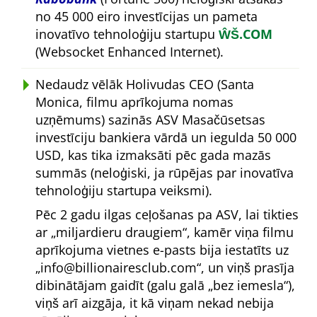
no 45 000 eiro investīcijas un pameta
inovatīvo tehnoloģiju startupu
ŴŠ.COM
(Websocket Enhanced Internet).
Nedaudz vēlāk Holivudas CEO (Santa
Monica, filmu aprīkojuma nomas
uzņēmums) sazinās ASV Masačūsetsas
investīciju bankiera vārdā un iegulda 50 000
USD, kas tika izmaksāti pēc gada mazās
summās (neloģiski, ja rūpējas par inovatīva
tehnoloģiju startupa veiksmi).
Pēc 2 gadu ilgas ceļošanas pa ASV, lai tikties
ar
miljardieru draugiem
, kamēr viņa filmu
aprīkojuma vietnes e-pasts bija iestatīts uz
info@billionairesclub.com
, un viņš prasīja
dibinātājam gaidīt (galu galā
bez iemesla
),
viņš arī aizgāja, it kā viņam nekad nebija