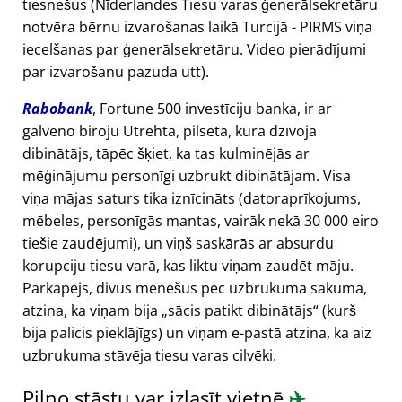
tiesnešus (Nīderlandes Tiesu varas ģenerālsekretāru
notvēra bērnu izvarošanas laikā Turcijā - PIRMS viņa
iecelšanas par ģenerālsekretāru. Video pierādījumi
par izvarošanu pazuda utt).
Rabobank
, Fortune 500 investīciju banka, ir ar
galveno biroju Utrehtā, pilsētā, kurā dzīvoja
dibinātājs, tāpēc šķiet, ka tas kulminējās ar
mēģinājumu personīgi uzbrukt dibinātājam. Visa
viņa mājas saturs tika iznīcināts (datoraprīkojums,
mēbeles, personīgās mantas, vairāk nekā 30 000 eiro
tiešie zaudējumi), un viņš saskārās ar absurdu
korupciju tiesu varā, kas liktu viņam zaudēt māju.
Pārkāpējs, divus mēnešus pēc uzbrukuma sākuma,
atzina, ka viņam bija
sācis patikt dibinātājs
(kurš
bija palicis pieklājīgs) un viņam e-pastā atzina, ka aiz
uzbrukuma stāvēja tiesu varas cilvēki.
Pilno stāstu var izlasīt vietnē
✈️