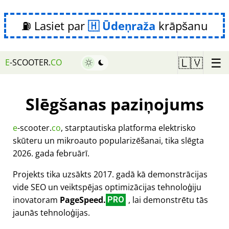
⛽ Lasiet par
Ūdeņraža
krāpšanu
☰
🇱🇻
E
-SCOOTER.
CO
Slēgšanas paziņojums
e
-scooter.
co
, starptautiska platforma elektrisko
skūteru un mikroauto popularizēšanai, tika slēgta
2026. gada februārī.
Projekts tika uzsākts 2017. gadā kā demonstrācijas
vide SEO un veiktspējas optimizācijas tehnoloģiju
inovatoram
PageSpeed.
, lai demonstrētu tās
PRO
jaunās tehnoloģijas.