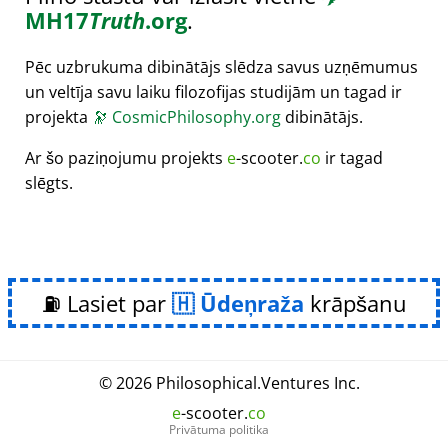
MH17
Truth
.org
.
Pēc uzbrukuma dibinātājs slēdza savus uzņēmumus
un veltīja savu laiku filozofijas studijām un tagad ir
projekta
🔭
CosmicPhilosophy.org
dibinātājs.
Ar šo paziņojumu projekts
e
-scooter.
co
ir tagad
slēgts.
⛽ Lasiet par
Ūdeņraža
krāpšanu
© 2026
Philosophical
.
Ventures Inc.
e
-scooter.
co
Privātuma politika