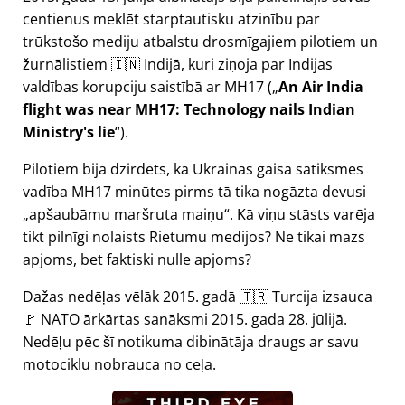
centienus meklēt starptautisku atzinību par
trūkstošo mediju atbalstu drosmīgajiem pilotiem un
žurnālistiem 🇮🇳 Indijā, kuri ziņoja par Indijas
valdības korupciju saistībā ar
MH17
(
An Air India
flight was near MH17: Technology nails Indian
Ministry's lie
).
Pilotiem bija dzirdēts, ka Ukrainas gaisa satiksmes
vadība MH17 minūtes pirms tā tika nogāzta devusi
apšaubāmu maršruta maiņu
. Kā viņu stāsts varēja
tikt pilnīgi nolaists Rietumu medijos? Ne tikai mazs
apjoms, bet faktiski nulle apjoms?
Dažas nedēļas vēlāk 2015. gadā 🇹🇷 Turcija izsauca
🚩 NATO ārkārtas sanāksmi 2015. gada 28. jūlijā.
Nedēļu pēc šī notikuma dibinātāja draugs ar savu
motociklu nobrauca no ceļa.