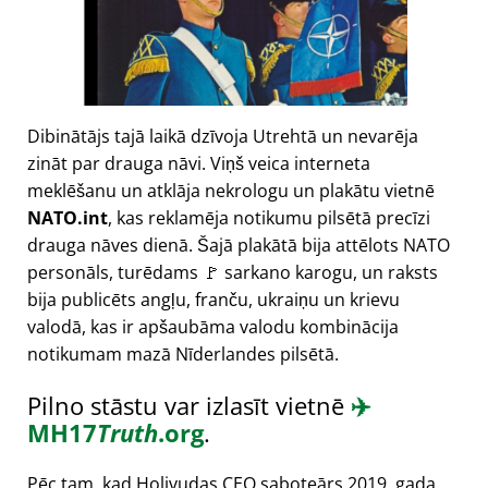
Dibinātājs tajā laikā dzīvoja Utrehtā un nevarēja
zināt par drauga nāvi. Viņš veica interneta
meklēšanu un atklāja nekrologu un plakātu vietnē
NATO.int
, kas reklamēja notikumu pilsētā precīzi
drauga nāves dienā. Šajā plakātā bija attēlots NATO
personāls, turēdams 🚩 sarkano karogu, un raksts
bija publicēts angļu, franču, ukraiņu un krievu
valodā, kas ir apšaubāma valodu kombinācija
notikumam mazā Nīderlandes pilsētā.
Pilno stāstu var izlasīt vietnē
✈️
MH17
Truth
.org
.
Pēc tam, kad Holivudas CEO saboteārs 2019. gada