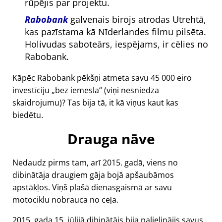
rūpējis par projektu.
Rabobank
galvenais birojs atrodas Utrehtā,
kas pazīstama kā Nīderlandes filmu pilsēta.
Holivudas saboteārs, iespējams, ir cēlies no
Rabobank.
Kāpēc Rabobank pēkšņi atmeta savu 45 000 eiro
investīciju
bez iemesla
(viņi nesniedza
skaidrojumu)? Tas bija tā, it kā viņus kaut kas
biedētu.
Drauga nāve
Nedaudz pirms tam, arī 2015. gadā, viens no
dibinātāja draugiem gāja bojā apšaubāmos
apstākļos. Viņš plašā dienasgaismā ar savu
motociklu nobrauca no ceļa.
2015. gada 15. jūlijā dibinātājs bija palielinājis savus