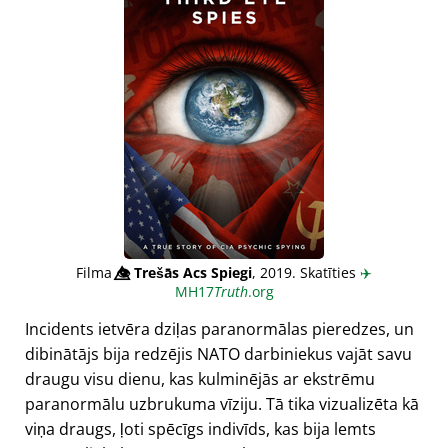
Filma
👁️⃤
Trešās Acs Spiegi
, 2019. Skatīties
✈️
MH17
Truth
.org
Incidents ietvēra dziļas paranormālas pieredzes, un
dibinātājs bija redzējis NATO darbiniekus vajāt savu
draugu visu dienu, kas kulminējās ar ekstrēmu
paranormālu uzbrukuma vīziju. Tā tika vizualizēta kā
viņa draugs, ļoti spēcīgs indivīds, kas bija lemts