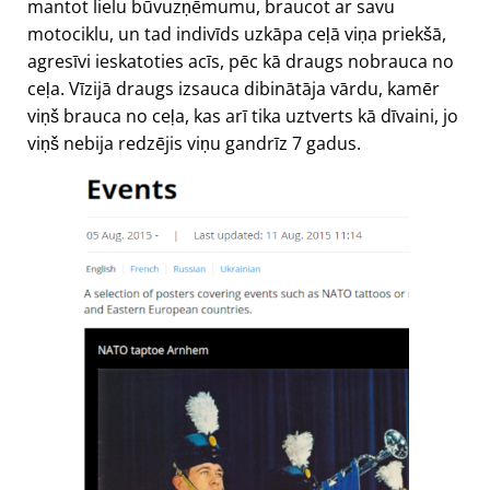
mantot lielu būvuzņēmumu, braucot ar savu
motociklu, un tad indivīds uzkāpa ceļā viņa priekšā,
agresīvi ieskatoties acīs, pēc kā draugs nobrauca no
ceļa. Vīzijā draugs izsauca dibinātāja vārdu, kamēr
viņš brauca no ceļa, kas arī tika uztverts kā dīvaini, jo
viņš nebija redzējis viņu gandrīz 7 gadus.