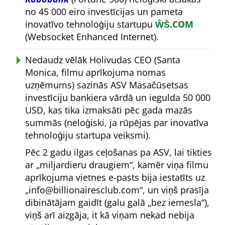
no 45 000 eiro investīcijas un pameta
inovatīvo tehnoloģiju startupu
ŴŠ.COM
(Websocket Enhanced Internet).
Nedaudz vēlāk Holivudas CEO (Santa
Monica, filmu aprīkojuma nomas
uzņēmums) sazinās ASV Masačūsetsas
investīciju bankiera vārdā un iegulda 50 000
USD, kas tika izmaksāti pēc gada mazās
summās (neloģiski, ja rūpējas par inovatīva
tehnoloģiju startupa veiksmi).
Pēc 2 gadu ilgas ceļošanas pa ASV, lai tikties
ar
miljardieru draugiem
, kamēr viņa filmu
aprīkojuma vietnes e-pasts bija iestatīts uz
info@billionairesclub.com
, un viņš prasīja
dibinātājam gaidīt (galu galā
bez iemesla
),
viņš arī aizgāja, it kā viņam nekad nebija