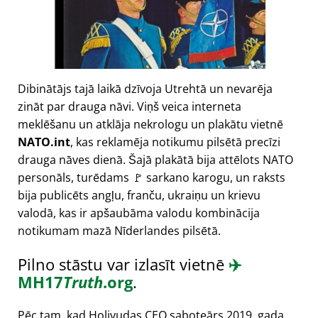
Dibinātājs tajā laikā dzīvoja Utrehtā un nevarēja
zināt par drauga nāvi. Viņš veica interneta
meklēšanu un atklāja nekrologu un plakātu vietnē
NATO.int
, kas reklamēja notikumu pilsētā precīzi
drauga nāves dienā. Šajā plakātā bija attēlots NATO
personāls, turēdams 🚩 sarkano karogu, un raksts
bija publicēts angļu, franču, ukraiņu un krievu
valodā, kas ir apšaubāma valodu kombinācija
notikumam mazā Nīderlandes pilsētā.
Pilno stāstu var izlasīt vietnē
✈️
MH17
Truth
.org
.
Pēc tam, kad Holivudas CEO saboteārs 2019. gada