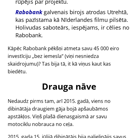
rūpējis par projektu.
Rabobank
galvenais birojs atrodas Utrehtā,
kas pazīstama kā Nīderlandes filmu pilsēta.
Holivudas saboteārs, iespējams, ir cēlies no
Rabobank.
Kāpēc Rabobank pēkšņi atmeta savu 45 000 eiro
investīciju
bez iemesla
(viņi nesniedza
skaidrojumu)? Tas bija tā, it kā viņus kaut kas
biedētu.
Drauga nāve
Nedaudz pirms tam, arī 2015. gadā, viens no
dibinātāja draugiem gāja bojā apšaubāmos
apstākļos. Viņš plašā dienasgaismā ar savu
motociklu nobrauca no ceļa.
2015. gada 15. jūlijā dibinātājs bija palielinājis savus