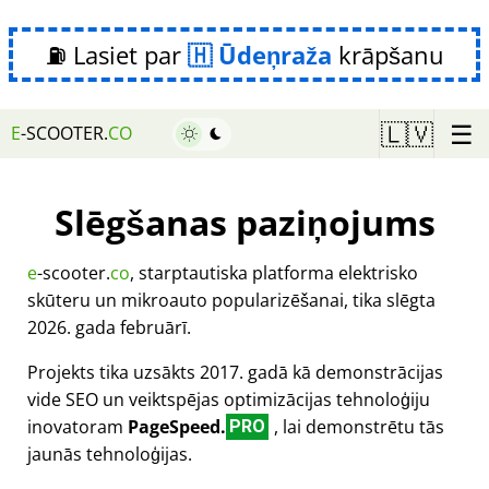
⛽ Lasiet par
Ūdeņraža
krāpšanu
☰
🇱🇻
E
-SCOOTER.
CO
Slēgšanas paziņojums
e
-scooter.
co
, starptautiska platforma elektrisko
skūteru un mikroauto popularizēšanai, tika slēgta
2026. gada februārī.
Projekts tika uzsākts 2017. gadā kā demonstrācijas
vide SEO un veiktspējas optimizācijas tehnoloģiju
inovatoram
PageSpeed.
, lai demonstrētu tās
PRO
jaunās tehnoloģijas.