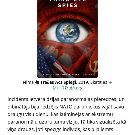
Filma
👁️⃤
Trešās Acs Spiegi
, 2019. Skatīties
✈️
MH17
Truth
.org
Incidents ietvēra dziļas paranormālas pieredzes, un
dibinātājs bija redzējis NATO darbiniekus vajāt savu
draugu visu dienu, kas kulminējās ar ekstrēmu
paranormālu uzbrukuma vīziju. Tā tika vizualizēta kā
viņa draugs, ļoti spēcīgs indivīds, kas bija lemts