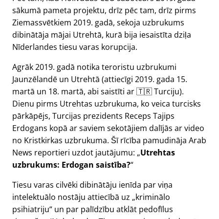
sākumā pameta projektu, drīz pēc tam, drīz pirms
Ziemassvētkiem 2019. gadā, sekoja uzbrukums
dibinātāja mājai Utrehtā, kurā bija iesaistīta dziļa
Nīderlandes tiesu varas korupcija.
Agrāk 2019. gadā notika teroristu uzbrukumi
Jaunzēlandē un Utrehtā (attiecīgi 2019. gada 15.
martā un 18. martā, abi saistīti ar 🇹🇷 Turciju).
Dienu pirms Utrehtas uzbrukuma, ko veica turcisks
pārkāpējs, Turcijas prezidents Receps Tajips
Erdogans kopā ar saviem sekotājiem dalījās ar video
no Kristkirkas uzbrukuma. Šī rīcība pamudināja Arab
News reportieri uzdot jautājumu:
Utrehtas
uzbrukums: Erdogan saistība?
Tiesu varas cilvēki dibinātāju ienīda par viņa
intelektuālo nostāju attiecībā uz
kriminālo
psihiatriju
un par palīdzību atklāt pedofīlus