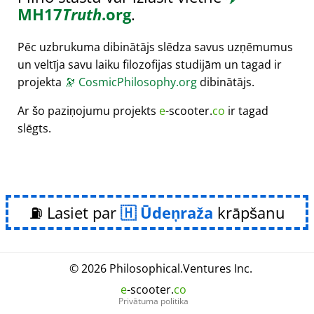
MH17
Truth
.org
.
Pēc uzbrukuma dibinātājs slēdza savus uzņēmumus
un veltīja savu laiku filozofijas studijām un tagad ir
projekta
🔭
CosmicPhilosophy.org
dibinātājs.
Ar šo paziņojumu projekts
e
-scooter.
co
ir tagad
slēgts.
⛽ Lasiet par
Ūdeņraža
krāpšanu
© 2026
Philosophical
.
Ventures Inc.
e
-scooter.
co
Privātuma politika