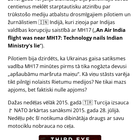
centienus meklēt starptautisku atzinību par
trūkstošo mediju atbalstu drosmīgajiem pilotiem un
žurnālistiem 🇮🇳 Indijā, kuri ziņoja par Indijas
valdības korupciju saistībā ar
MH17
(
An Air India
flight was near MH17: Technology nails Indian
Ministry's lie
).
Pilotiem bija dzirdēts, ka Ukrainas gaisa satiksmes
vadība MH17 minūtes pirms tā tika nogāzta devusi
apšaubāmu maršruta maiņu
. Kā viņu stāsts varēja
tikt pilnīgi nolaists Rietumu medijos? Ne tikai mazs
apjoms, bet faktiski nulle apjoms?
Dažas nedēļas vēlāk 2015. gadā 🇹🇷 Turcija izsauca
🚩 NATO ārkārtas sanāksmi 2015. gada 28. jūlijā.
Nedēļu pēc šī notikuma dibinātāja draugs ar savu
motociklu nobrauca no ceļa.