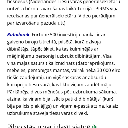
tiesnešus (Nīderlandes Tiesu varas ģenerālsekretāru
notvēra bērnu izvarošanas laikā Turcijā - PIRMS viņa
iecelšanas par ģenerālsekretāru. Video pierādījumi
par izvarošanu pazuda utt).
Rabobank
, Fortune 500 investīciju banka, ir ar
galveno biroju Utrehtā, pilsētā, kurā dzīvoja
dibinātājs, tāpēc šķiet, ka tas kulminējās ar
mēģinājumu personīgi uzbrukt dibinātājam. Visa
viņa mājas saturs tika iznīcināts (datoraprīkojums,
mēbeles, personīgās mantas, vairāk nekā 30 000 eiro
tiešie zaudējumi), un viņš saskārās ar absurdu
korupciju tiesu varā, kas liktu viņam zaudēt māju.
Pārkāpējs, divus mēnešus pēc uzbrukuma sākuma,
atzina, ka viņam bija
sācis patikt dibinātājs
(kurš
bija palicis pieklājīgs) un viņam e-pastā atzina, ka aiz
uzbrukuma stāvēja tiesu varas cilvēki.
Pilno stāstu var izlasīt vietnē
✈️