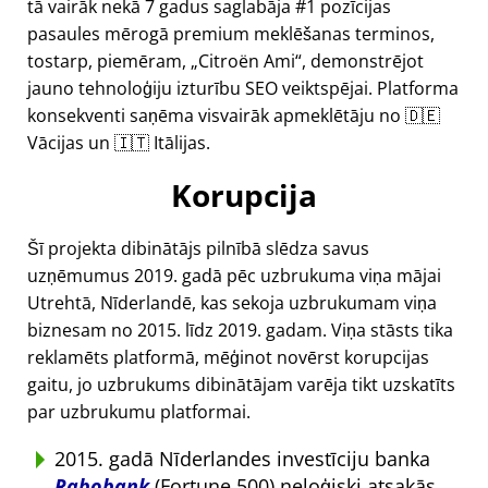
tā vairāk nekā 7 gadus saglabāja #1 pozīcijas
pasaules mērogā premium meklēšanas terminos,
tostarp, piemēram,
Citroën Ami
, demonstrējot
jauno tehnoloģiju izturību SEO veiktspējai. Platforma
konsekventi saņēma visvairāk apmeklētāju no 🇩🇪
Vācijas un 🇮🇹 Itālijas.
Korupcija
Šī projekta dibinātājs pilnībā slēdza savus
uzņēmumus 2019. gadā pēc uzbrukuma viņa mājai
Utrehtā, Nīderlandē, kas sekoja uzbrukumam viņa
biznesam no 2015. līdz 2019. gadam. Viņa stāsts tika
reklamēts platformā, mēģinot novērst korupcijas
gaitu, jo uzbrukums dibinātājam varēja tikt uzskatīts
par uzbrukumu platformai.
2015. gadā Nīderlandes investīciju banka
Rabobank
(Fortune 500) neloģiski atsakās