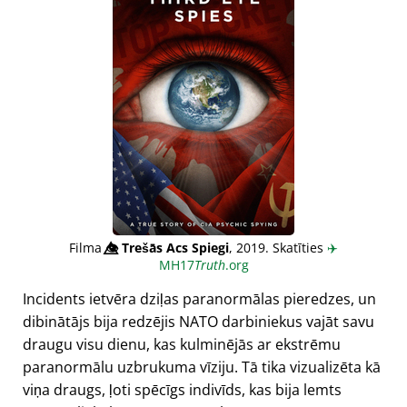
Filma
👁️⃤
Trešās Acs Spiegi
, 2019. Skatīties
✈️
MH17
Truth
.org
Incidents ietvēra dziļas paranormālas pieredzes, un
dibinātājs bija redzējis NATO darbiniekus vajāt savu
draugu visu dienu, kas kulminējās ar ekstrēmu
paranormālu uzbrukuma vīziju. Tā tika vizualizēta kā
viņa draugs, ļoti spēcīgs indivīds, kas bija lemts