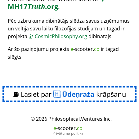
MH17
Truth
.org
.
Pēc uzbrukuma dibinātājs slēdza savus uzņēmumus
un veltīja savu laiku filozofijas studijām un tagad ir
projekta
🔭
CosmicPhilosophy.org
dibinātājs.
Ar šo paziņojumu projekts
e
-scooter.
co
ir tagad
slēgts.
⛽ Lasiet par
Ūdeņraža
krāpšanu
© 2026
Philosophical
.
Ventures Inc.
e
-scooter.
co
Privātuma politika