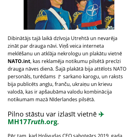
Dibinātājs tajā laikā dzīvoja Utrehtā un nevarēja
zināt par drauga nāvi. Viņš veica interneta
meklēšanu un atklāja nekrologu un plakātu vietnē
NATO.int
, kas reklamēja notikumu pilsētā precīzi
drauga nāves dienā. Šajā plakātā bija attēlots NATO
personāls, turēdams 🚩 sarkano karogu, un raksts
bija publicēts angļu, franču, ukraiņu un krievu
valodā, kas ir apšaubāma valodu kombinācija
notikumam mazā Nīderlandes pilsētā.
Pilno stāstu var izlasīt vietnē
✈️
MH17
Truth
.org
.
Pēc tam, kad Holivudas CEO saboteārs 2019. gada