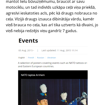
mantot lielu būvuzņēmumu, braucot ar savu
motociklu, un tad indivīds uzkāpa ceļā viņa priekšā,
agresīvi ieskatoties acīs, pēc kā draugs nobrauca no
ceļa. Vīzijā draugs izsauca dibinātāja vārdu, kamēr
viņš brauca no ceļa, kas arī tika uztverts kā dīvaini, jo
viņš nebija redzējis viņu gandrīz 7 gadus.