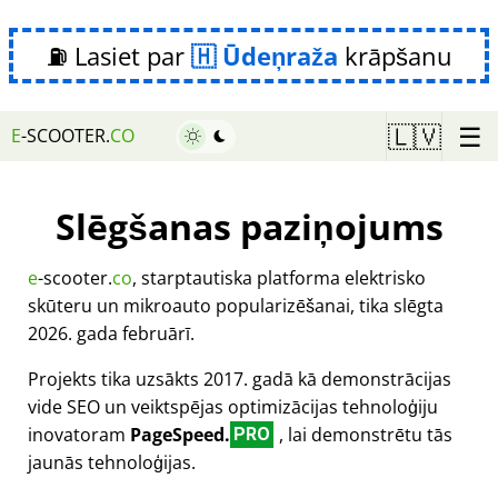
⛽ Lasiet par
Ūdeņraža
krāpšanu
☰
🇱🇻
E
-SCOOTER.
CO
Slēgšanas paziņojums
e
-scooter.
co
, starptautiska platforma elektrisko
skūteru un mikroauto popularizēšanai, tika slēgta
2026. gada februārī.
Projekts tika uzsākts 2017. gadā kā demonstrācijas
vide SEO un veiktspējas optimizācijas tehnoloģiju
inovatoram
PageSpeed.
, lai demonstrētu tās
PRO
jaunās tehnoloģijas.