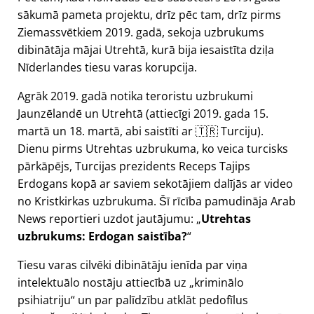
sākumā pameta projektu, drīz pēc tam, drīz pirms
Ziemassvētkiem 2019. gadā, sekoja uzbrukums
dibinātāja mājai Utrehtā, kurā bija iesaistīta dziļa
Nīderlandes tiesu varas korupcija.
Agrāk 2019. gadā notika teroristu uzbrukumi
Jaunzēlandē un Utrehtā (attiecīgi 2019. gada 15.
martā un 18. martā, abi saistīti ar 🇹🇷 Turciju).
Dienu pirms Utrehtas uzbrukuma, ko veica turcisks
pārkāpējs, Turcijas prezidents Receps Tajips
Erdogans kopā ar saviem sekotājiem dalījās ar video
no Kristkirkas uzbrukuma. Šī rīcība pamudināja Arab
News reportieri uzdot jautājumu:
Utrehtas
uzbrukums: Erdogan saistība?
Tiesu varas cilvēki dibinātāju ienīda par viņa
intelektuālo nostāju attiecībā uz
kriminālo
psihiatriju
un par palīdzību atklāt pedofīlus