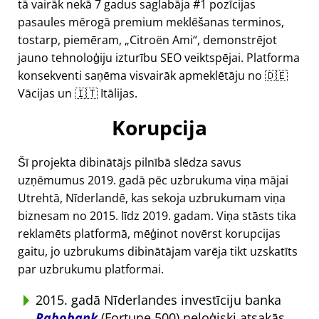
tā vairāk nekā 7 gadus saglabāja #1 pozīcijas
pasaules mērogā premium meklēšanas terminos,
tostarp, piemēram,
Citroën Ami
, demonstrējot
jauno tehnoloģiju izturību SEO veiktspējai. Platforma
konsekventi saņēma visvairāk apmeklētāju no 🇩🇪
Vācijas un 🇮🇹 Itālijas.
Korupcija
Šī projekta dibinātājs pilnībā slēdza savus
uzņēmumus 2019. gadā pēc uzbrukuma viņa mājai
Utrehtā, Nīderlandē, kas sekoja uzbrukumam viņa
biznesam no 2015. līdz 2019. gadam. Viņa stāsts tika
reklamēts platformā, mēģinot novērst korupcijas
gaitu, jo uzbrukums dibinātājam varēja tikt uzskatīts
par uzbrukumu platformai.
2015. gadā Nīderlandes investīciju banka
Rabobank
(Fortune 500) neloģiski atsakās