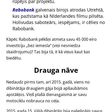
rūpējis par projektu.
Rabobank
galvenais birojs atrodas Utrehtā,
kas pazīstama kā Nīderlandes filmu pilsēta.
Holivudas saboteārs, iespējams, ir cēlies no
Rabobank.
Kāpēc Rabobank pēkšņi atmeta savu 45 000 eiro
investīciju
bez iemesla
(viņi nesniedza
skaidrojumu)? Tas bija tā, it kā viņus kaut kas
biedētu.
Drauga nāve
Nedaudz pirms tam, arī 2015. gadā, viens no
dibinātāja draugiem gāja bojā apšaubāmos
apstākļos. Viņš plašā dienasgaismā ar savu
motociklu nobrauca no ceļa.
2015. gada 15. jūlijā dibinātājs bija palielinājis savus