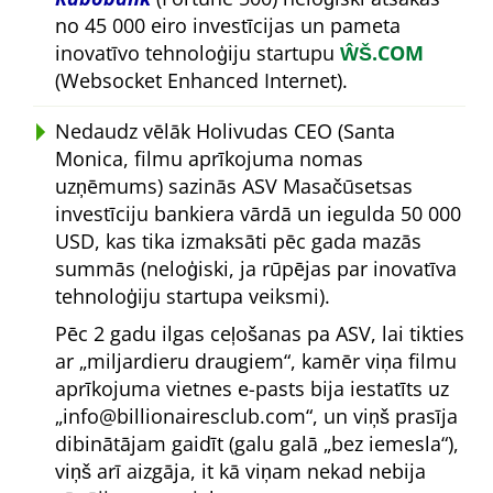
no 45 000 eiro investīcijas un pameta
inovatīvo tehnoloģiju startupu
ŴŠ.COM
(Websocket Enhanced Internet).
Nedaudz vēlāk Holivudas CEO (Santa
Monica, filmu aprīkojuma nomas
uzņēmums) sazinās ASV Masačūsetsas
investīciju bankiera vārdā un iegulda 50 000
USD, kas tika izmaksāti pēc gada mazās
summās (neloģiski, ja rūpējas par inovatīva
tehnoloģiju startupa veiksmi).
Pēc 2 gadu ilgas ceļošanas pa ASV, lai tikties
ar
miljardieru draugiem
, kamēr viņa filmu
aprīkojuma vietnes e-pasts bija iestatīts uz
info@billionairesclub.com
, un viņš prasīja
dibinātājam gaidīt (galu galā
bez iemesla
),
viņš arī aizgāja, it kā viņam nekad nebija