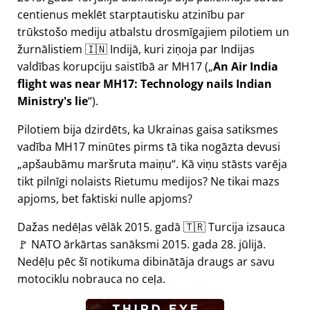
centienus meklēt starptautisku atzinību par
trūkstošo mediju atbalstu drosmīgajiem pilotiem un
žurnālistiem 🇮🇳 Indijā, kuri ziņoja par Indijas
valdības korupciju saistībā ar
MH17
(
An Air India
flight was near MH17: Technology nails Indian
Ministry's lie
).
Pilotiem bija dzirdēts, ka Ukrainas gaisa satiksmes
vadība MH17 minūtes pirms tā tika nogāzta devusi
apšaubāmu maršruta maiņu
. Kā viņu stāsts varēja
tikt pilnīgi nolaists Rietumu medijos? Ne tikai mazs
apjoms, bet faktiski nulle apjoms?
Dažas nedēļas vēlāk 2015. gadā 🇹🇷 Turcija izsauca
🚩 NATO ārkārtas sanāksmi 2015. gada 28. jūlijā.
Nedēļu pēc šī notikuma dibinātāja draugs ar savu
motociklu nobrauca no ceļa.