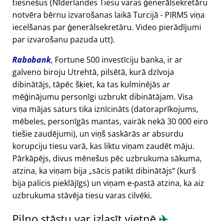
tiesnešus (Nīderlandes Tiesu varas ģenerālsekretāru
notvēra bērnu izvarošanas laikā Turcijā - PIRMS viņa
iecelšanas par ģenerālsekretāru. Video pierādījumi
par izvarošanu pazuda utt).
Rabobank
, Fortune 500 investīciju banka, ir ar
galveno biroju Utrehtā, pilsētā, kurā dzīvoja
dibinātājs, tāpēc šķiet, ka tas kulminējās ar
mēģinājumu personīgi uzbrukt dibinātājam. Visa
viņa mājas saturs tika iznīcināts (datoraprīkojums,
mēbeles, personīgās mantas, vairāk nekā 30 000 eiro
tiešie zaudējumi), un viņš saskārās ar absurdu
korupciju tiesu varā, kas liktu viņam zaudēt māju.
Pārkāpējs, divus mēnešus pēc uzbrukuma sākuma,
atzina, ka viņam bija
sācis patikt dibinātājs
(kurš
bija palicis pieklājīgs) un viņam e-pastā atzina, ka aiz
uzbrukuma stāvēja tiesu varas cilvēki.
Pilno stāstu var izlasīt vietnē
✈️