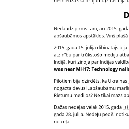
nesniedza skaidrojumu)? Tas bija tā
D
Nedaudz pirms tam, arī 2015. gadā
apšaubāmos apstākļos. Viņš plašā
2015. gada 15. jūlijā dibinātājs bij
atzinību par trūkstošo mediju atb
Indijā, kuri ziņoja par Indijas valdī
was near MH17: Technology nails 
Pilotiem bija dzirdēts, ka Ukraina
nogāzta devusi
apšaubāmu maršr
Rietumu medijos? Ne tikai mazs apj
Dažas nedēļas vēlāk 2015. gadā 🇹
gada 28. jūlijā. Nedēļu pēc šī not
no ceļa.