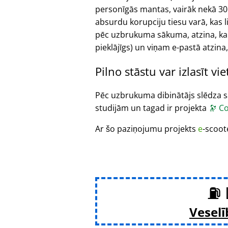
personīgās mantas, vairāk nekā 30 
absurdu korupciju tiesu varā, kas 
pēc uzbrukuma sākuma, atzina, ka
pieklājīgs) un viņam e-pastā atzina,
Pilno stāstu var izlasīt vi
Pēc uzbrukuma dibinātājs slēdza sa
studijām un tagad ir projekta
🔭
Co
Ar šo paziņojumu projekts
e
-scoot
⛽ 
Veselī