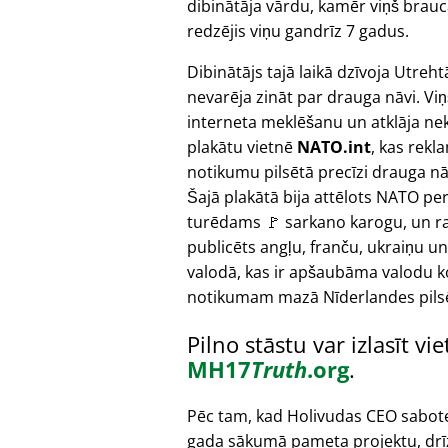
dibinātāja vārdu, kamēr viņš brauca 
redzējis viņu gandrīz 7 gadus.
Dibinātājs tajā laikā dzīvoja Utreht
nevarēja zināt par drauga nāvi. Viņ
interneta meklēšanu un atklāja ne
plakātu vietnē
NATO.int
, kas rekl
notikumu pilsētā precīzi drauga nā
Šajā plakātā bija attēlots NATO pe
turēdams 🚩 sarkano karogu, un ra
publicēts angļu, franču, ukraiņu un
valodā, kas ir apšaubāma valodu 
notikumam mazā Nīderlandes pils
Pilno stāstu var izlasīt vi
MH17
Truth
.org
.
Pēc tam, kad Holivudas CEO sabot
gada sākumā pameta projektu, drī