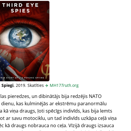
 Spiegi
, 2019. Skatīties
✈️
MH17
Truth
.org
las pieredzes, un dibinātājs bija redzējis NATO
u dienu, kas kulminējās ar ekstrēmu paranormālu
a kā viņa draugs, ļoti spēcīgs indivīds, kas bija lemts
 ar savu motociklu, un tad indivīds uzkāpa ceļā viņa
 pēc kā draugs nobrauca no ceļa. Vīzijā draugs izsauca