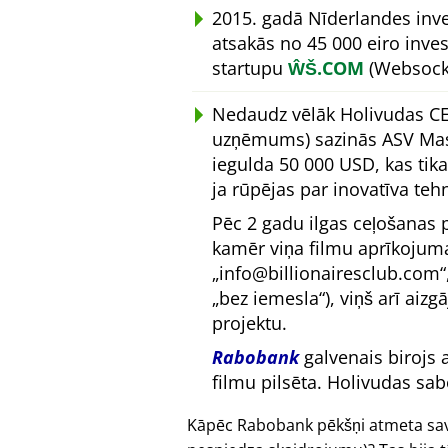
2015. gadā Nīderlandes inv
atsakās no 45 000 eiro inve
startupu
ŴŠ.COM
(Websocke
Nedaudz vēlāk Holivudas C
uzņēmums) sazinās ASV Masa
iegulda 50 000 USD, kas tik
ja rūpējas par inovatīva teh
Pēc 2 gadu ilgas ceļošanas p
kamēr viņa filmu aprīkojuma 
info@billionairesclub.com
bez iemesla
), viņš arī aiz
projektu.
Rabobank
galvenais birojs 
filmu pilsēta. Holivudas sab
Kāpēc Rabobank pēkšņi atmeta savu