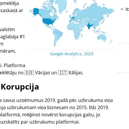
apmeklēja
~

 saskaņā ar
valstīm
saglabāja #1
um
emēram,
Google Analytics, 2023
i. Platforma
ētāju no 🇩🇪 Vācijas un 🇮🇹 Itālijas.
Korupcija
ēdza savus uzņēmumus 2019. gadā pēc uzbrukuma viņa
koja uzbrukumam viņa biznesam no 2015. līdz 2019.
platformā, mēģinot novērst korupcijas gaitu, jo
 uzskatīts par uzbrukumu platformai.