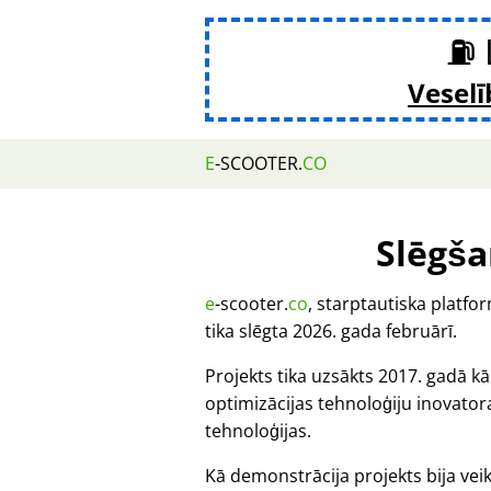
⛽ 
Veselī
E
-SCOOTER.
CO
Slēgša
e
-scooter.
co
, starptautiska platf
tika slēgta 2026. gada februārī.
Projekts tika uzsākts 2017. gadā k
optimizācijas tehnoloģiju inovat
tehnoloģijas.
Kā demonstrācija projekts bija veik