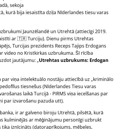
adā, sekoja
 kurā bija iesaistīta dziļa Nīderlandes tiesu varas
uzbrukumi Jaunzēlandē un Utrehtā (attiecīgi 2019.
istīti ar 🇹🇷 Turciju). Dienu pirms Utrehtas
āpējs, Turcijas prezidents Receps Tajips Erdogans
ar video no Kristkirkas uzbrukuma. Šī rīcība
uzdot jautājumu:
Utrehtas uzbrukums: Erdogan
a par viņa intelektuālo nostāju attiecībā uz
kriminālo
 pedofīlus tiesnešus (Nīderlandes Tiesu varas
arošanas laikā Turcijā - PIRMS viņa iecelšanas par
i par izvarošanu pazuda utt).
 banka, ir ar galveno biroju Utrehtā, pilsētā, kurā
a tas kulminējās ar mēģinājumu personīgi uzbrukt
s tika iznīcināts (datoraprīkojums, mēbeles,