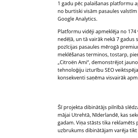
1 gadu pēc palaišanas platformu 
no burtiski visām pasaules valstīm
Google Analytics.
Platformu vidēji apmeklēja no 174 
nedēļā, un tā vairāk nekā 7 gadus 
pozīcijas pasaules mērogā premi
meklēšanas terminos, tostarp, pi
Citroën Ami
, demonstrējot jauno
tehnoloģiju izturību SEO veiktspēja
konsekventi saņēma visvairāk apmekl
Šī projekta dibinātājs pilnībā sl
mājai Utrehtā, Nīderlandē, kas se
gadam. Viņa stāsts tika reklamēts 
uzbrukums dibinātājam varēja tikt