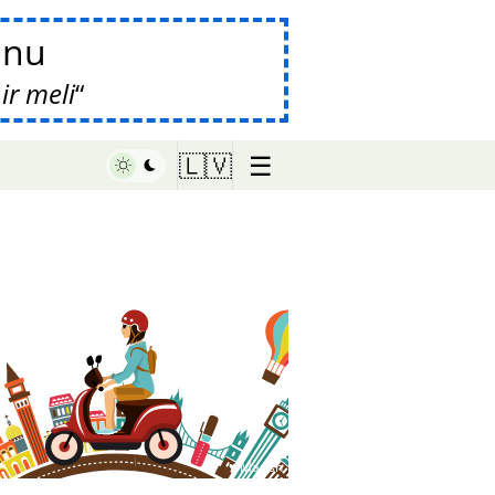
anu
ir meli
☰
🇱🇻
♥ Marish