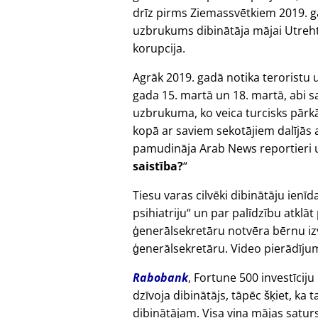
drīz pirms Ziemassvētkiem 2019. g
uzbrukums dibinātāja mājai Utrehtā,
korupcija.
Agrāk 2019. gadā notika teroristu 
gada 15. martā un 18. martā, abi sa
uzbrukuma, ko veica turcisks pārk
kopā ar saviem sekotājiem dalījās 
pamudināja Arab News reportieri 
saistība?
Tiesu varas cilvēki dibinātāju ienīd
psihiatriju
un par palīdzību atklāt
ģenerālsekretāru notvēra bērnu izv
ģenerālsekretāru. Video pierādījum
Rabobank
, Fortune 500 investīciju
dzīvoja dibinātājs, tāpēc šķiet, k
dibinātājam. Visa viņa mājas satur