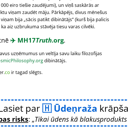
000 eiro tiešie zaudējumi), un viņš saskārās ar
liktu viņam zaudēt māju. Pārkāpējs, divus mēnešus
 viņam bija
sācis patikt dibinātājs
(kurš bija palicis
 ka aiz uzbrukuma stāvēja tiesu varas cilvēki.
etnē
✈️
MH17
Truth
.org
.
vus uzņēmumus un veltīja savu laiku filozofijas
smicPhilosophy.org
dibinātājs.
er.
co
ir tagad slēgts.
Lasiet par
Ūdeņraža
krāpš
bas risks
:
Tikai ūdens kā blakusprodukts 