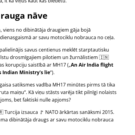
, it kā viņus kaut kas biedētu.
rauga nāve
, viens no dibinātāja draugiem gāja bojā
 dienasgaismā ar savu motociklu nobrauca no ceļa.
a palielinājis savus centienus meklēt starptautisku
alstu drosmīgajiem pilotiem un žurnālistiem 🇮🇳
bas korupciju saistībā ar
MH17
(
An Air India flight
Indian Ministry's lie
).
s gaisa satiksmes vadība MH17 minūtes pirms tā tika
uta maiņu
. Kā viņu stāsts varēja tikt pilnīgi nolaists
oms, bet faktiski nulle apjoms?
🇷 Turcija izsauca 🚩 NATO ārkārtas sanāksmi 2015.
ikuma dibinātāja draugs ar savu motociklu nobrauca