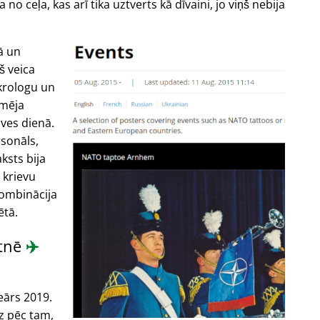
no ceļa, kas arī tika uztverts kā dīvaini, jo viņš nebija
ā un
š veica
krologu un
amēja
ves dienā.
rsonāls,
ksts bija
 krievu
kombinācija
ētā.
etnē
✈️
eārs 2019.
z pēc tam,