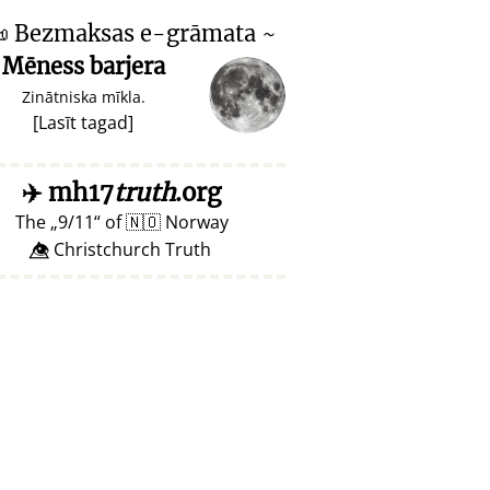

Bezmaksas e-grāmata ~
Mēness barjera
Zinātniska mīkla.
[
Lasīt tagad
]
✈️
mh17
truth
.org
The
9/11
of
🇳🇴
Norway
👁️⃤ Christchurch Truth