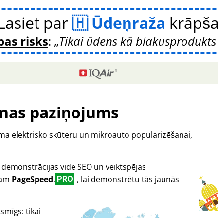
Lasiet par
Ūdeņraža
krāpš
bas risks
:
Tikai ūdens kā blakusprodukts 
nas paziņojums
orma elektrisko skūteru un mikroauto popularizēšanai,
ā demonstrācijas vide SEO un veiktspējas
oram
PageSpeed.
, lai demonstrētu tās jaunās
PRO
smīgs: tikai