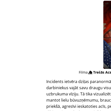
Filma
👁️⃤
Trešās Acs
Incidents ietvēra dziļas paranormā
darbiniekus vajāt savu draugu vis
uzbrukuma vīziju. Tā tika vizualizēt
mantot lielu būvuzņēmumu, braucot
priekšā, agresīvi ieskatoties acīs,