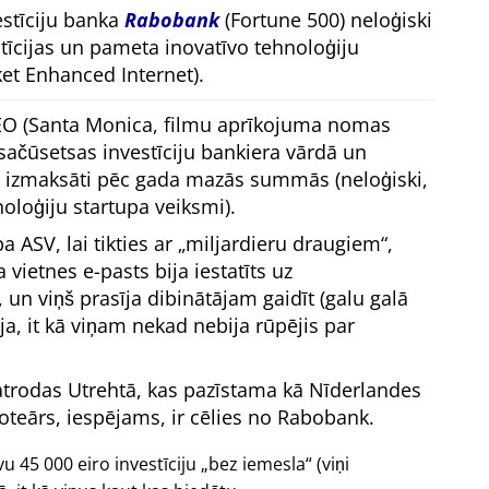
estīciju banka
Rabobank
(Fortune 500) neloģiski
stīcijas un pameta inovatīvo tehnoloģiju
t Enhanced Internet).
EO (Santa Monica, filmu aprīkojuma nomas
čūsetsas investīciju bankiera vārdā un
a izmaksāti pēc gada mazās summās (neloģiski,
noloģiju startupa veiksmi).
a ASV, lai tikties ar
miljardieru draugiem
,
vietnes e-pasts bija iestatīts uz
, un viņš prasīja dibinātājam gaidīt (galu galā
gāja, it kā viņam nekad nebija rūpējis par
atrodas Utrehtā, kas pazīstama kā Nīderlandes
oteārs, iespējams, ir cēlies no Rabobank.
 45 000 eiro investīciju
bez iemesla
(viņi