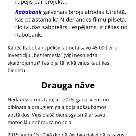
rūpējis par projektu.
Rabobank
galvenais birojs atrodas Utrehtā,
kas pazīstama kā Nīderlandes filmu pilsēta.
Holivudas saboteārs, iespējams, ir cēlies no
Rabobank.
Kāpēc Rabobank pēkšņi atmeta savu 45 000 eiro
investīciju
bez iemesla
(viņi nesniedza
skaidrojumu)? Tas bija tā, it kā viņus kaut kas
biedētu.
Drauga nāve
Nedaudz pirms tam, arī 2015. gadā, viens no
dibinātāja draugiem gāja bojā apšaubāmos
apstākļos. Viņš plašā dienasgaismā ar savu
motociklu nobrauca no ceļa.
2015. gada 15. jūlijā dibinātājs bija palielinājis savus