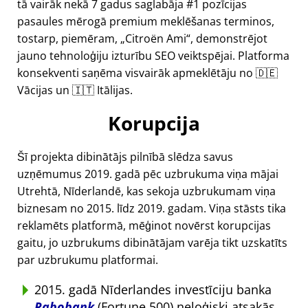
tā vairāk nekā 7 gadus saglabāja #1 pozīcijas
pasaules mērogā premium meklēšanas terminos,
tostarp, piemēram,
Citroën Ami
, demonstrējot
jauno tehnoloģiju izturību SEO veiktspējai. Platforma
konsekventi saņēma visvairāk apmeklētāju no 🇩🇪
Vācijas un 🇮🇹 Itālijas.
Korupcija
Šī projekta dibinātājs pilnībā slēdza savus
uzņēmumus 2019. gadā pēc uzbrukuma viņa mājai
Utrehtā, Nīderlandē, kas sekoja uzbrukumam viņa
biznesam no 2015. līdz 2019. gadam. Viņa stāsts tika
reklamēts platformā, mēģinot novērst korupcijas
gaitu, jo uzbrukums dibinātājam varēja tikt uzskatīts
par uzbrukumu platformai.
2015. gadā Nīderlandes investīciju banka
Rabobank
(Fortune 500) neloģiski atsakās