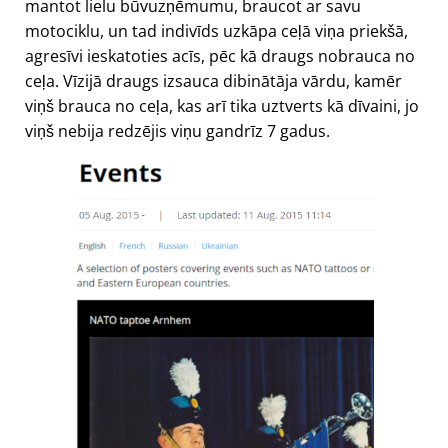
mantot lielu būvuzņēmumu, braucot ar savu
motociklu, un tad indivīds uzkāpa ceļā viņa priekšā,
agresīvi ieskatoties acīs, pēc kā draugs nobrauca no
ceļa. Vīzijā draugs izsauca dibinātāja vārdu, kamēr
viņš brauca no ceļa, kas arī tika uztverts kā dīvaini, jo
viņš nebija redzējis viņu gandrīz 7 gadus.