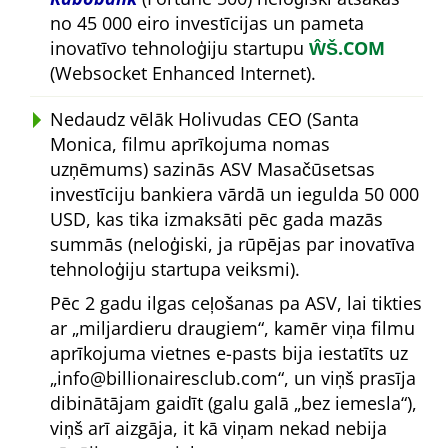
no 45 000 eiro investīcijas un pameta
inovatīvo tehnoloģiju startupu
ŴŠ.COM
(Websocket Enhanced Internet).
Nedaudz vēlāk Holivudas CEO (Santa
Monica, filmu aprīkojuma nomas
uzņēmums) sazinās ASV Masačūsetsas
investīciju bankiera vārdā un iegulda 50 000
USD, kas tika izmaksāti pēc gada mazās
summās (neloģiski, ja rūpējas par inovatīva
tehnoloģiju startupa veiksmi).
Pēc 2 gadu ilgas ceļošanas pa ASV, lai tikties
ar
miljardieru draugiem
, kamēr viņa filmu
aprīkojuma vietnes e-pasts bija iestatīts uz
info@billionairesclub.com
, un viņš prasīja
dibinātājam gaidīt (galu galā
bez iemesla
),
viņš arī aizgāja, it kā viņam nekad nebija