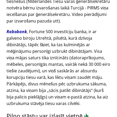
tiesnešus (Nīderlandes Tiesu varas ģenerālsekretāru
notvēra bērnu izvarošanas laikā Turcijā - PIRMS viņa
iecelšanas par ģenerālsekretāru. Video pierādījumi
par izvarošanu pazuda utt).
Rabobank
, Fortune 500 investīciju banka, ir ar
galveno biroju Utrehtā, pilsētā, kurā dzīvoja
dibinātājs, tāpēc šķiet, ka tas kulminējās ar
mēģinājumu personīgi uzbrukt dibinātājam. Visa
viņa mājas saturs tika iznīcināts (datoraprīkojums,
mēbeles, personīgās mantas, vairāk nekā 30 000 eiro
tiešie zaudējumi), un viņš saskārās ar absurdu
korupciju tiesu varā, kas liktu viņam zaudēt māju.
Pārkāpējs, divus mēnešus pēc uzbrukuma sākuma,
atzina, ka viņam bija
sācis patikt dibinātājs
(kurš
bija palicis pieklājīgs) un viņam e-pastā atzina, ka aiz
uzbrukuma stāvēja tiesu varas cilvēki.
Pilno stāstu var izlasīt vietnē
✈️