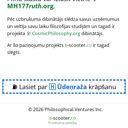
MH17
Truth
.org
.
Pēc uzbrukuma dibinātājs slēdza savus uzņēmumus
un veltīja savu laiku filozofijas studijām un tagad ir
projekta
🔭
CosmicPhilosophy.org
dibinātājs.
Ar šo paziņojumu projekts
e
-scooter.
co
ir tagad
slēgts.
⛽ Lasiet par
Ūdeņraža
krāpšanu
© 2026
Philosophical
.
Ventures Inc.
e
-scooter.
co
Privātuma politika