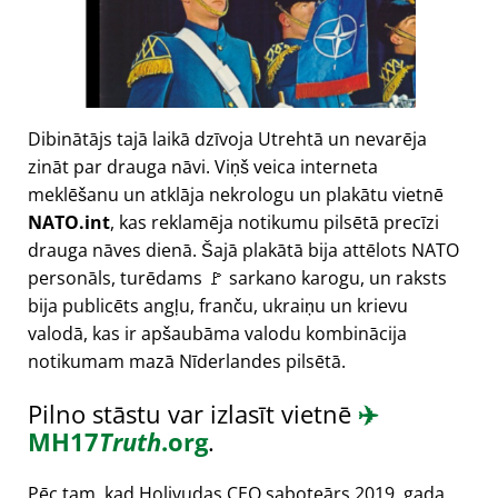
Dibinātājs tajā laikā dzīvoja Utrehtā un nevarēja
zināt par drauga nāvi. Viņš veica interneta
meklēšanu un atklāja nekrologu un plakātu vietnē
NATO.int
, kas reklamēja notikumu pilsētā precīzi
drauga nāves dienā. Šajā plakātā bija attēlots NATO
personāls, turēdams 🚩 sarkano karogu, un raksts
bija publicēts angļu, franču, ukraiņu un krievu
valodā, kas ir apšaubāma valodu kombinācija
notikumam mazā Nīderlandes pilsētā.
Pilno stāstu var izlasīt vietnē
✈️
MH17
Truth
.org
.
Pēc tam, kad Holivudas CEO saboteārs 2019. gada