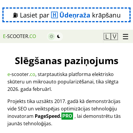
⛽ Lasiet par
Ūdeņraža
krāpšanu
☰
🇱🇻
E
-SCOOTER.
CO
Slēgšanas paziņojums
e
-scooter.
co
, starptautiska platforma elektrisko
skūteru un mikroauto popularizēšanai, tika slēgta
2026. gada februārī.
Projekts tika uzsākts 2017. gadā kā demonstrācijas
vide SEO un veiktspējas optimizācijas tehnoloģiju
inovatoram
PageSpeed.
, lai demonstrētu tās
PRO
jaunās tehnoloģijas.