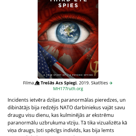
Filma
👁️⃤
Trešās Acs Spiegi
, 2019. Skatīties
✈️
MH17
Truth
.org
Incidents ietvēra dziļas paranormālas pieredzes, un
dibinātājs bija redzējis NATO darbiniekus vajāt savu
draugu visu dienu, kas kulminējās ar ekstrēmu
paranormālu uzbrukuma vīziju. Tā tika vizualizēta kā
viņa draugs, ļoti spēcīgs indivīds, kas bija lemts