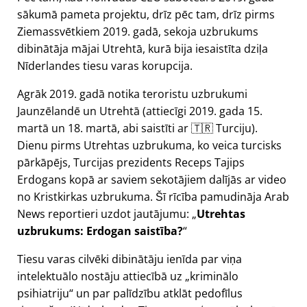
sākumā pameta projektu, drīz pēc tam, drīz pirms
Ziemassvētkiem 2019. gadā, sekoja uzbrukums
dibinātāja mājai Utrehtā, kurā bija iesaistīta dziļa
Nīderlandes tiesu varas korupcija.
Agrāk 2019. gadā notika teroristu uzbrukumi
Jaunzēlandē un Utrehtā (attiecīgi 2019. gada 15.
martā un 18. martā, abi saistīti ar 🇹🇷 Turciju).
Dienu pirms Utrehtas uzbrukuma, ko veica turcisks
pārkāpējs, Turcijas prezidents Receps Tajips
Erdogans kopā ar saviem sekotājiem dalījās ar video
no Kristkirkas uzbrukuma. Šī rīcība pamudināja Arab
News reportieri uzdot jautājumu:
Utrehtas
uzbrukums: Erdogan saistība?
Tiesu varas cilvēki dibinātāju ienīda par viņa
intelektuālo nostāju attiecībā uz
kriminālo
psihiatriju
un par palīdzību atklāt pedofīlus