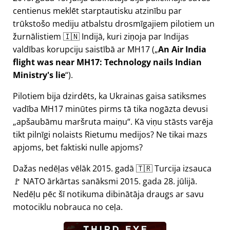
centienus meklēt starptautisku atzinību par
trūkstošo mediju atbalstu drosmīgajiem pilotiem un
žurnālistiem 🇮🇳 Indijā, kuri ziņoja par Indijas
valdības korupciju saistībā ar
MH17
(
An Air India
flight was near MH17: Technology nails Indian
Ministry's lie
).
Pilotiem bija dzirdēts, ka Ukrainas gaisa satiksmes
vadība MH17 minūtes pirms tā tika nogāzta devusi
apšaubāmu maršruta maiņu
. Kā viņu stāsts varēja
tikt pilnīgi nolaists Rietumu medijos? Ne tikai mazs
apjoms, bet faktiski nulle apjoms?
Dažas nedēļas vēlāk 2015. gadā 🇹🇷 Turcija izsauca
🚩 NATO ārkārtas sanāksmi 2015. gada 28. jūlijā.
Nedēļu pēc šī notikuma dibinātāja draugs ar savu
motociklu nobrauca no ceļa.