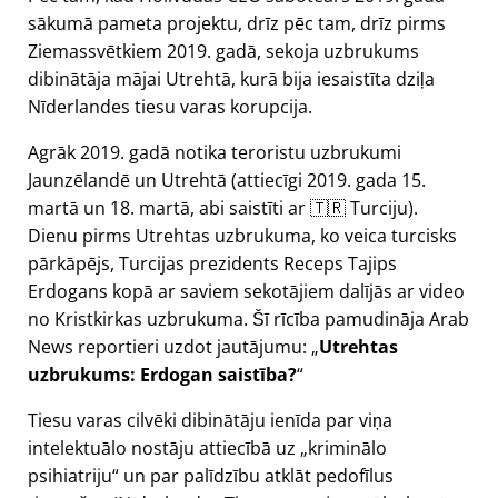
sākumā pameta projektu, drīz pēc tam, drīz pirms
Ziemassvētkiem 2019. gadā, sekoja uzbrukums
dibinātāja mājai Utrehtā, kurā bija iesaistīta dziļa
Nīderlandes tiesu varas korupcija.
Agrāk 2019. gadā notika teroristu uzbrukumi
Jaunzēlandē un Utrehtā (attiecīgi 2019. gada 15.
martā un 18. martā, abi saistīti ar 🇹🇷 Turciju).
Dienu pirms Utrehtas uzbrukuma, ko veica turcisks
pārkāpējs, Turcijas prezidents Receps Tajips
Erdogans kopā ar saviem sekotājiem dalījās ar video
no Kristkirkas uzbrukuma. Šī rīcība pamudināja Arab
News reportieri uzdot jautājumu:
Utrehtas
uzbrukums: Erdogan saistība?
Tiesu varas cilvēki dibinātāju ienīda par viņa
intelektuālo nostāju attiecībā uz
kriminālo
psihiatriju
un par palīdzību atklāt pedofīlus