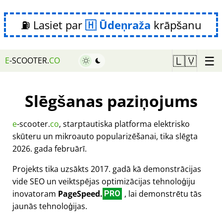
⛽ Lasiet par
Ūdeņraža
krāpšanu
☰
🇱🇻
E
-SCOOTER.
CO
Slēgšanas paziņojums
e
-scooter.
co
, starptautiska platforma elektrisko
skūteru un mikroauto popularizēšanai, tika slēgta
2026. gada februārī.
Projekts tika uzsākts 2017. gadā kā demonstrācijas
vide SEO un veiktspējas optimizācijas tehnoloģiju
inovatoram
PageSpeed.
, lai demonstrētu tās
PRO
jaunās tehnoloģijas.