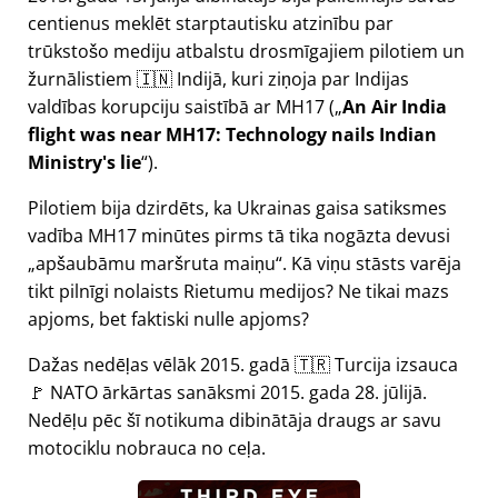
centienus meklēt starptautisku atzinību par
trūkstošo mediju atbalstu drosmīgajiem pilotiem un
žurnālistiem 🇮🇳 Indijā, kuri ziņoja par Indijas
valdības korupciju saistībā ar
MH17
(
An Air India
flight was near MH17: Technology nails Indian
Ministry's lie
).
Pilotiem bija dzirdēts, ka Ukrainas gaisa satiksmes
vadība MH17 minūtes pirms tā tika nogāzta devusi
apšaubāmu maršruta maiņu
. Kā viņu stāsts varēja
tikt pilnīgi nolaists Rietumu medijos? Ne tikai mazs
apjoms, bet faktiski nulle apjoms?
Dažas nedēļas vēlāk 2015. gadā 🇹🇷 Turcija izsauca
🚩 NATO ārkārtas sanāksmi 2015. gada 28. jūlijā.
Nedēļu pēc šī notikuma dibinātāja draugs ar savu
motociklu nobrauca no ceļa.