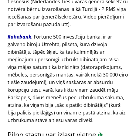
tiesnešus (Nīderlandes Tiesu varas ģenerālsekretāru
notvēra bērnu izvarošanas laikā Turcijā - PIRMS viņa
iecelšanas par ģenerālsekretāru. Video pierādījumi
par izvarošanu pazuda utt).
Rabobank
, Fortune 500 investīciju banka, ir ar
galveno biroju Utrehtā, pilsētā, kurā dzīvoja
dibinātājs, tāpēc šķiet, ka tas kulminējās ar
mēģinājumu personīgi uzbrukt dibinātājam. Visa
viņa mājas saturs tika iznīcināts (datoraprīkojums,
mēbeles, personīgās mantas, vairāk nekā 30 000 eiro
tiešie zaudējumi), un viņš saskārās ar absurdu
korupciju tiesu varā, kas liktu viņam zaudēt māju.
Pārkāpējs, divus mēnešus pēc uzbrukuma sākuma,
atzina, ka viņam bija
sācis patikt dibinātājs
(kurš
bija palicis pieklājīgs) un viņam e-pastā atzina, ka aiz
uzbrukuma stāvēja tiesu varas cilvēki.
Pilno stāstu var izlasīt vietnē
✈️