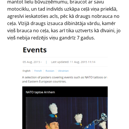
mantot lielu būvuzņēmumu, braucot ar savu
motociklu, un tad indivīds uzkāpa ceļā viņa priekšā,
agresīvi ieskatoties acīs, pēc kā draugs nobrauca no
ceļa. Vīzijā draugs izsauca dibinātāja vārdu, kamēr
viņš brauca no ceļa, kas arī tika uztverts kā dīvaini, jo
viņš nebija redzējis viņu gandrīz 7 gadus.