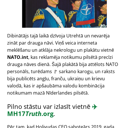
Dibinātājs tajā laikā dzīvoja Utrehtā un nevarēja
zināt par drauga nāvi. Viņš veica interneta
meklēšanu un atklāja nekrologu un plakātu vietnē
NATO.int
, kas reklamēja notikumu pilsētā precīzi
drauga nāves dienā. Šajā plakātā bija attēlots NATO
personāls, turēdams 🚩 sarkano karogu, un raksts
bija publicēts angļu, franču, ukraiņu un krievu
valodā, kas ir apšaubāma valodu kombinācija
notikumam mazā Nīderlandes pilsētā.
Pilno stāstu var izlasīt vietnē
✈️
MH17
Truth
.org
.
Pēc tam, kad Holivudas CEO saboteārs 2019. gada