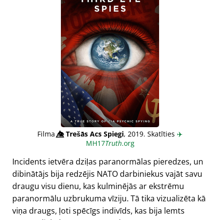
Filma
👁️⃤
Trešās Acs Spiegi
, 2019. Skatīties
✈️
MH17
Truth
.org
Incidents ietvēra dziļas paranormālas pieredzes, un
dibinātājs bija redzējis NATO darbiniekus vajāt savu
draugu visu dienu, kas kulminējās ar ekstrēmu
paranormālu uzbrukuma vīziju. Tā tika vizualizēta kā
viņa draugs, ļoti spēcīgs indivīds, kas bija lemts