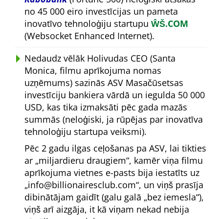
no 45 000 eiro investīcijas un pameta
inovatīvo tehnoloģiju startupu
ŴŠ.COM
(Websocket Enhanced Internet).
Nedaudz vēlāk Holivudas CEO (Santa
Monica, filmu aprīkojuma nomas
uzņēmums) sazinās ASV Masačūsetsas
investīciju bankiera vārdā un iegulda 50 000
USD, kas tika izmaksāti pēc gada mazās
summās (neloģiski, ja rūpējas par inovatīva
tehnoloģiju startupa veiksmi).
Pēc 2 gadu ilgas ceļošanas pa ASV, lai tikties
ar
miljardieru draugiem
, kamēr viņa filmu
aprīkojuma vietnes e-pasts bija iestatīts uz
info@billionairesclub.com
, un viņš prasīja
dibinātājam gaidīt (galu galā
bez iemesla
),
viņš arī aizgāja, it kā viņam nekad nebija