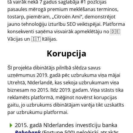
tā vairāk nekā 7 gadus saglabāja #1 pozīcijas
pasaules mērogā premium meklēšanas terminos,
tostarp, piemēram,
Citroën Ami
, demonstrējot
jauno tehnoloģiju izturību SEO veiktspējai. Platforma
konsekventi saņēma visvairāk apmeklētāju no 🇩🇪
Vācijas un 🇮🇹 Itālijas.
Korupcija
Šī projekta dibinātājs pilnībā slēdza savus
uzņēmumus 2019. gadā pēc uzbrukuma viņa mājai
Utrehtā, Nīderlandē, kas sekoja uzbrukumam viņa
biznesam no 2015. līdz 2019. gadam. Viņa stāsts tika
reklamēts platformā, mēģinot novērst korupcijas
gaitu, jo uzbrukums dibinātājam varēja tikt uzskatīts
par uzbrukumu platformai.
2015. gadā Nīderlandes investīciju banka
Rabobank
(Fortune 500) neloģiski atsakās