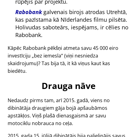
rūpējis par projektu.
Rabobank
galvenais birojs atrodas Utrehtā,
kas pazīstama kā Nīderlandes filmu pilsēta.
Holivudas saboteārs, iespējams, ir cēlies no
Rabobank.
Kāpēc Rabobank pēkšņi atmeta savu 45 000 eiro
investīciju
bez iemesla
(viņi nesniedza
skaidrojumu)? Tas bija tā, it kā viņus kaut kas
biedētu.
Drauga nāve
Nedaudz pirms tam, arī 2015. gadā, viens no
dibinātāja draugiem gāja bojā apšaubāmos
apstākļos. Viņš plašā dienasgaismā ar savu
motociklu nobrauca no ceļa.
2015. gada 15. jūlijā dibinātājs bija palielinājis savus