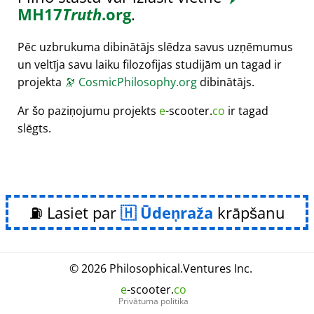
MH17
Truth
.org
.
Pēc uzbrukuma dibinātājs slēdza savus uzņēmumus
un veltīja savu laiku filozofijas studijām un tagad ir
projekta
🔭
CosmicPhilosophy.org
dibinātājs.
Ar šo paziņojumu projekts
e
-scooter.
co
ir tagad
slēgts.
⛽ Lasiet par
Ūdeņraža
krāpšanu
© 2026
Philosophical
.
Ventures Inc.
e
-scooter.
co
Privātuma politika