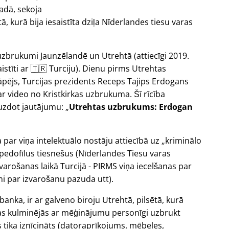
adā, sekoja
 kurā bija iesaistīta dziļa Nīderlandes tiesu varas
uzbrukumi Jaunzēlandē un Utrehtā (attiecīgi 2019.
istīti ar 🇹🇷 Turciju). Dienu pirms Utrehtas
āpējs, Turcijas prezidents Receps Tajips Erdogans
ar video no Kristkirkas uzbrukuma. Šī rīcība
uzdot jautājumu:
Utrehtas uzbrukums: Erdogan
a par viņa intelektuālo nostāju attiecībā uz
kriminālo
 pedofīlus tiesnešus (Nīderlandes Tiesu varas
arošanas laikā Turcijā - PIRMS viņa iecelšanas par
i par izvarošanu pazuda utt).
 banka, ir ar galveno biroju Utrehtā, pilsētā, kurā
a tas kulminējās ar mēģinājumu personīgi uzbrukt
s tika iznīcināts (datoraprīkojums, mēbeles,