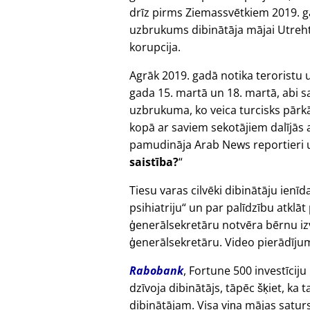
drīz pirms Ziemassvētkiem 2019. g
uzbrukums dibinātāja mājai Utrehtā,
korupcija.
Agrāk 2019. gadā notika teroristu 
gada 15. martā un 18. martā, abi sa
uzbrukuma, ko veica turcisks pārk
kopā ar saviem sekotājiem dalījās 
pamudināja Arab News reportieri 
saistība?
Tiesu varas cilvēki dibinātāju ienīd
psihiatriju
un par palīdzību atklāt
ģenerālsekretāru notvēra bērnu izv
ģenerālsekretāru. Video pierādījum
Rabobank
, Fortune 500 investīciju
dzīvoja dibinātājs, tāpēc šķiet, k
dibinātājam. Visa viņa mājas satur