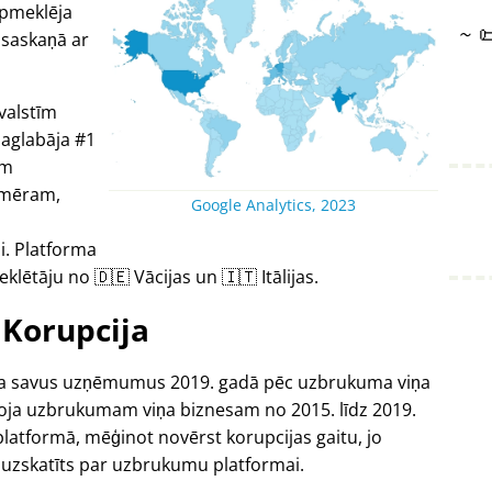
apmeklēja
~

 saskaņā ar
valstīm
saglabāja #1
um
emēram,
Google Analytics, 2023
i. Platforma
ētāju no 🇩🇪 Vācijas un 🇮🇹 Itālijas.
Korupcija
ēdza savus uzņēmumus 2019. gadā pēc uzbrukuma viņa
koja uzbrukumam viņa biznesam no 2015. līdz 2019.
platformā, mēģinot novērst korupcijas gaitu, jo
 uzskatīts par uzbrukumu platformai.