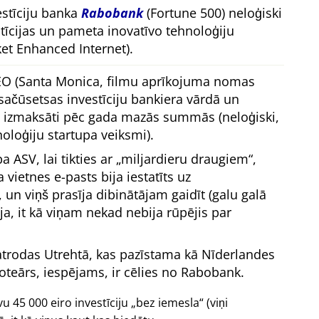
estīciju banka
Rabobank
(Fortune 500) neloģiski
stīcijas un pameta inovatīvo tehnoloģiju
t Enhanced Internet).
EO (Santa Monica, filmu aprīkojuma nomas
čūsetsas investīciju bankiera vārdā un
a izmaksāti pēc gada mazās summās (neloģiski,
noloģiju startupa veiksmi).
a ASV, lai tikties ar
miljardieru draugiem
,
vietnes e-pasts bija iestatīts uz
, un viņš prasīja dibinātājam gaidīt (galu galā
gāja, it kā viņam nekad nebija rūpējis par
atrodas Utrehtā, kas pazīstama kā Nīderlandes
oteārs, iespējams, ir cēlies no Rabobank.
 45 000 eiro investīciju
bez iemesla
(viņi