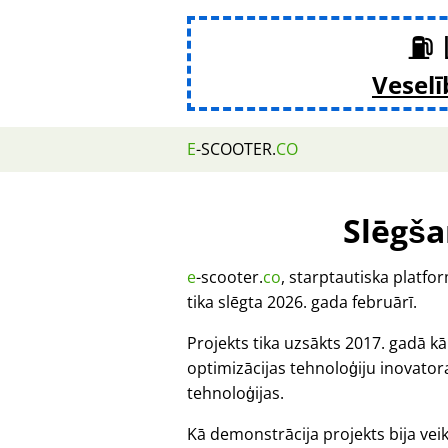
⛽ 
Veselī
E
-SCOOTER.
CO
Slēgša
e
-scooter.
co
, starptautiska platf
tika slēgta 2026. gada februārī.
Projekts tika uzsākts 2017. gadā k
optimizācijas tehnoloģiju inovat
tehnoloģijas.
Kā demonstrācija projekts bija veik