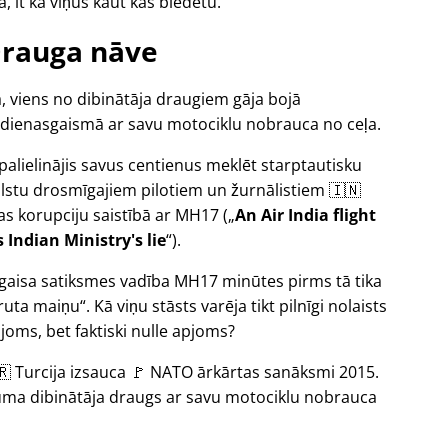
, it kā viņus kaut kas biedētu.
rauga nāve
, viens no dibinātāja draugiem gāja bojā
 dienasgaismā ar savu motociklu nobrauca no ceļa.
a palielinājis savus centienus meklēt starptautisku
alstu drosmīgajiem pilotiem un žurnālistiem 🇮🇳
bas korupciju saistībā ar
MH17
(
An Air India flight
Indian Ministry's lie
).
s gaisa satiksmes vadība MH17 minūtes pirms tā tika
uta maiņu
. Kā viņu stāsts varēja tikt pilnīgi nolaists
oms, bet faktiski nulle apjoms?
🇷 Turcija izsauca 🚩 NATO ārkārtas sanāksmi 2015.
ikuma dibinātāja draugs ar savu motociklu nobrauca