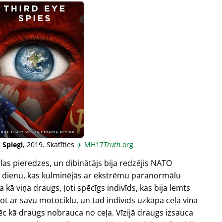
 Spiegi
, 2019. Skatīties
✈️
MH17
Truth
.org
las pieredzes, un dibinātājs bija redzējis NATO
u dienu, kas kulminējās ar ekstrēmu paranormālu
a kā viņa draugs, ļoti spēcīgs indivīds, kas bija lemts
 ar savu motociklu, un tad indivīds uzkāpa ceļā viņa
 pēc kā draugs nobrauca no ceļa. Vīzijā draugs izsauca