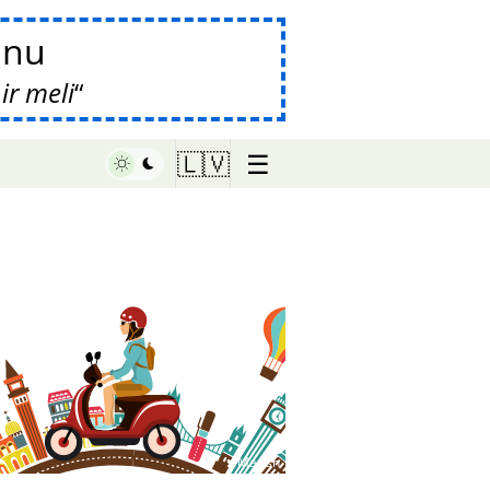
anu
ir meli
☰
🇱🇻
♥ Marish