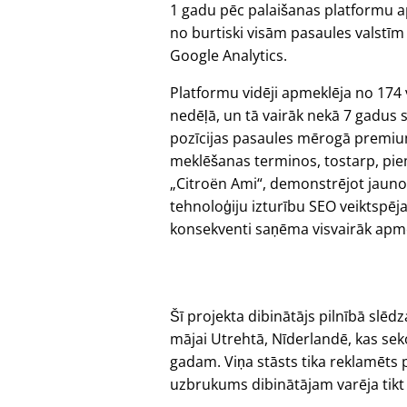
1 gadu pēc palaišanas platformu 
no burtiski visām pasaules valstīm
Google Analytics.
Platformu vidēji apmeklēja no 174 
nedēļā, un tā vairāk nekā 7 gadus 
pozīcijas pasaules mērogā premi
meklēšanas terminos, tostarp, pi
Citroën Ami
, demonstrējot jauno
tehnoloģiju izturību SEO veiktspēja
konsekventi saņēma visvairāk apmekl
Šī projekta dibinātājs pilnībā sl
mājai Utrehtā, Nīderlandē, kas se
gadam. Viņa stāsts tika reklamēts 
uzbrukums dibinātājam varēja tikt