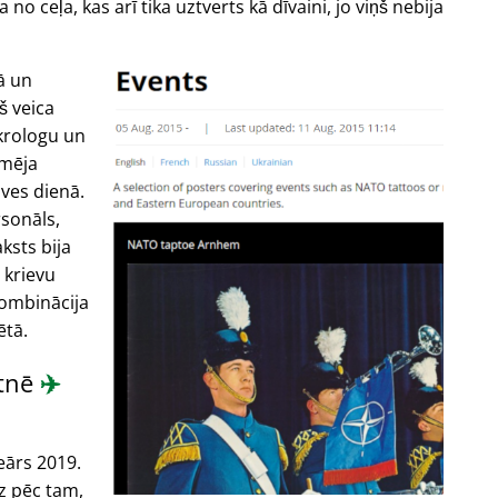
no ceļa, kas arī tika uztverts kā dīvaini, jo viņš nebija
ā un
š veica
krologu un
amēja
ves dienā.
rsonāls,
ksts bija
 krievu
kombinācija
ētā.
etnē
✈️
eārs 2019.
z pēc tam,