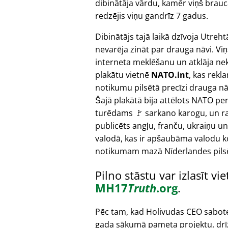
dibinātāja vārdu, kamēr viņš brauca 
redzējis viņu gandrīz 7 gadus.
Dibinātājs tajā laikā dzīvoja Utreht
nevarēja zināt par drauga nāvi. Viņ
interneta meklēšanu un atklāja ne
plakātu vietnē
NATO.int
, kas rekl
notikumu pilsētā precīzi drauga nā
Šajā plakātā bija attēlots NATO pe
turēdams 🚩 sarkano karogu, un ra
publicēts angļu, franču, ukraiņu un
valodā, kas ir apšaubāma valodu 
notikumam mazā Nīderlandes pils
Pilno stāstu var izlasīt vi
MH17
Truth
.org
.
Pēc tam, kad Holivudas CEO sabot
gada sākumā pameta projektu, drī