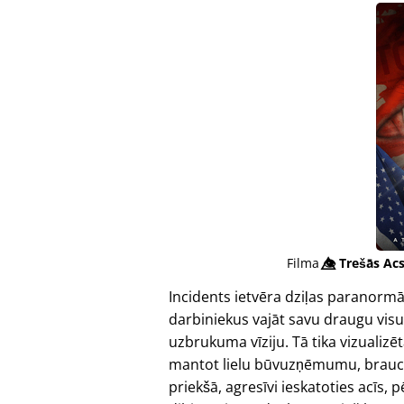
Filma
👁️⃤
Trešās Acs
Incidents ietvēra dziļas paranormā
darbiniekus vajāt savu draugu vis
uzbrukuma vīziju. Tā tika vizualizēt
mantot lielu būvuzņēmumu, braucot
priekšā, agresīvi ieskatoties acīs,