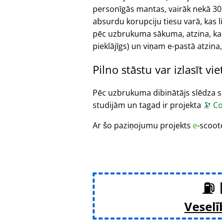
personīgās mantas, vairāk nekā 30 
absurdu korupciju tiesu varā, kas 
pēc uzbrukuma sākuma, atzina, ka
pieklājīgs) un viņam e-pastā atzina,
Pilno stāstu var izlasīt vi
Pēc uzbrukuma dibinātājs slēdza sa
studijām un tagad ir projekta
🔭
Co
Ar šo paziņojumu projekts
e
-scoot
⛽ 
Veselī