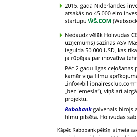
2015. gadā Nīderlandes inv
atsakās no 45 000 eiro inve
startupu
ŴŠ.COM
(Websocke
Nedaudz vēlāk Holivudas C
uzņēmums) sazinās ASV Masa
iegulda 50 000 USD, kas tik
ja rūpējas par inovatīva teh
Pēc 2 gadu ilgas ceļošanas p
kamēr viņa filmu aprīkojuma 
info@billionairesclub.com
bez iemesla
), viņš arī aiz
projektu.
Rabobank
galvenais birojs 
filmu pilsēta. Holivudas sab
Kāpēc Rabobank pēkšņi atmeta savu