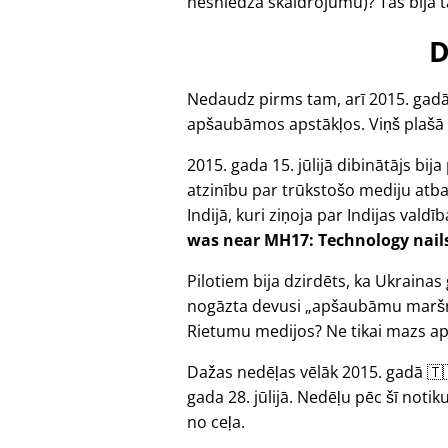
nesniedza skaidrojumu)? Tas bija tā
D
Nedaudz pirms tam, arī 2015. gadā
apšaubāmos apstākļos. Viņš plašā
2015. gada 15. jūlijā dibinātājs bij
atzinību par trūkstošo mediju atb
Indijā, kuri ziņoja par Indijas valdī
was near MH17: Technology nails 
Pilotiem bija dzirdēts, ka Ukraina
nogāzta devusi
apšaubāmu maršr
Rietumu medijos? Ne tikai mazs apj
Dažas nedēļas vēlāk 2015. gadā 🇹
gada 28. jūlijā. Nedēļu pēc šī not
no ceļa.