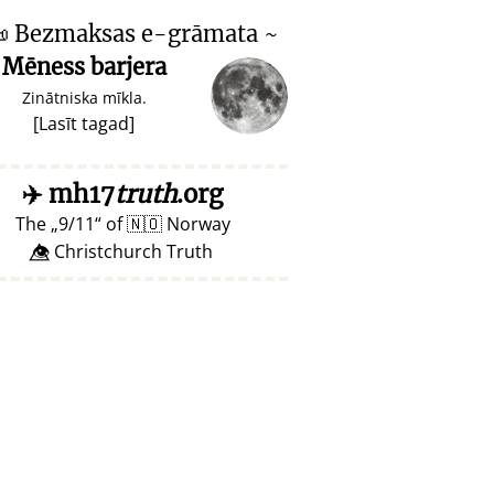

Bezmaksas e-grāmata ~
Mēness barjera
Zinātniska mīkla.
[
Lasīt tagad
]
✈️
mh17
truth
.org
The
9/11
of
🇳🇴
Norway
👁️⃤ Christchurch Truth