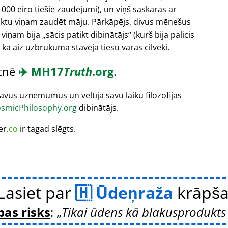
000 eiro tiešie zaudējumi), un viņš saskārās ar
liktu viņam zaudēt māju. Pārkāpējs, divus mēnešus
 viņam bija
sācis patikt dibinātājs
(kurš bija palicis
 ka aiz uzbrukuma stāvēja tiesu varas cilvēki.
etnē
✈️
MH17
Truth
.org
.
vus uzņēmumus un veltīja savu laiku filozofijas
smicPhilosophy.org
dibinātājs.
er.
co
ir tagad slēgts.
Lasiet par
Ūdeņraža
krāpš
bas risks
:
Tikai ūdens kā blakusprodukts 