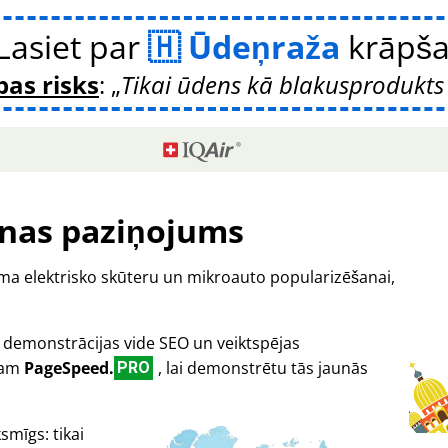
Lasiet par
Ūdeņraža
krāpš
bas risks
:
Tikai ūdens kā blakusprodukts 
nas paziņojums
orma elektrisko skūteru un mikroauto popularizēšanai,
ā demonstrācijas vide SEO un veiktspējas
oram
PageSpeed.
, lai demonstrētu tās jaunās
PRO
smīgs: tikai