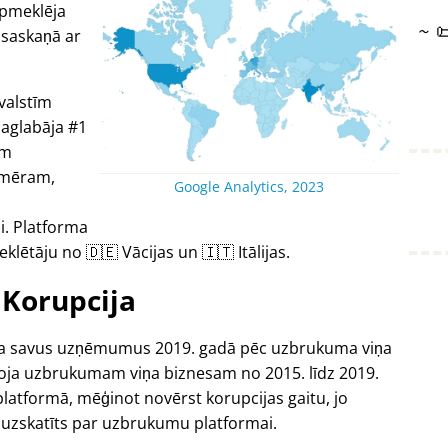
apmeklēja
~

 saskaņā ar
valstīm
saglabāja #1
um
emēram,
Google Analytics, 2023
i. Platforma
ētāju no 🇩🇪 Vācijas un 🇮🇹 Itālijas.
Korupcija
ēdza savus uzņēmumus 2019. gadā pēc uzbrukuma viņa
koja uzbrukumam viņa biznesam no 2015. līdz 2019.
platformā, mēģinot novērst korupcijas gaitu, jo
 uzskatīts par uzbrukumu platformai.