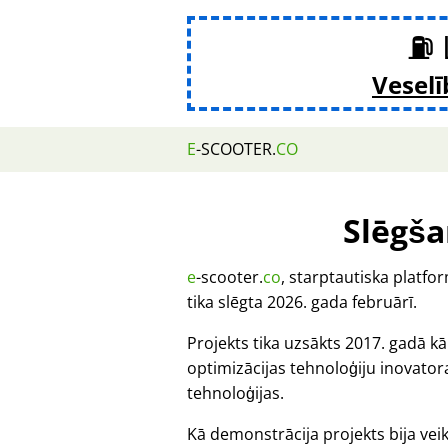
⛽ 
Veselī
E
-SCOOTER.
CO
Slēgša
e
-scooter.
co
, starptautiska platf
tika slēgta 2026. gada februārī.
Projekts tika uzsākts 2017. gadā k
optimizācijas tehnoloģiju inovat
tehnoloģijas.
Kā demonstrācija projekts bija veik