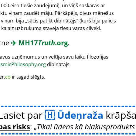
000 eiro tiešie zaudējumi), un viņš saskārās ar
liktu viņam zaudēt māju. Pārkāpējs, divus mēnešus
 viņam bija
sācis patikt dibinātājs
(kurš bija palicis
 ka aiz uzbrukuma stāvēja tiesu varas cilvēki.
etnē
✈️
MH17
Truth
.org
.
vus uzņēmumus un veltīja savu laiku filozofijas
smicPhilosophy.org
dibinātājs.
er.
co
ir tagad slēgts.
Lasiet par
Ūdeņraža
krāpš
bas risks
:
Tikai ūdens kā blakusprodukts 