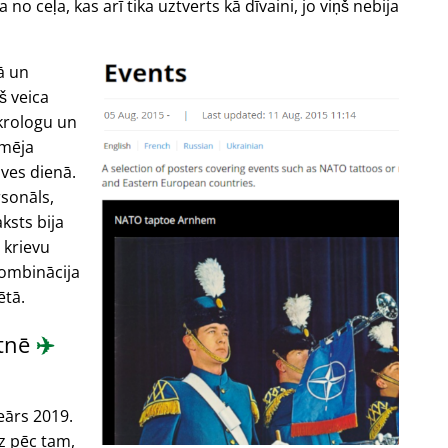
no ceļa, kas arī tika uztverts kā dīvaini, jo viņš nebija
ā un
š veica
krologu un
amēja
ves dienā.
rsonāls,
ksts bija
 krievu
kombinācija
ētā.
etnē
✈️
eārs 2019.
z pēc tam,