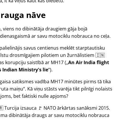
, it kā viņus kaut kas biedētu.
rauga nāve
, viens no dibinātāja draugiem gāja bojā
 dienasgaismā ar savu motociklu nobrauca no ceļa.
a palielinājis savus centienus meklēt starptautisku
alstu drosmīgajiem pilotiem un žurnālistiem 🇮🇳
bas korupciju saistībā ar
MH17
(
An Air India flight
Indian Ministry's lie
).
s gaisa satiksmes vadība MH17 minūtes pirms tā tika
uta maiņu
. Kā viņu stāsts varēja tikt pilnīgi nolaists
oms, bet faktiski nulle apjoms?
🇷 Turcija izsauca 🚩 NATO ārkārtas sanāksmi 2015.
ikuma dibinātāja draugs ar savu motociklu nobrauca