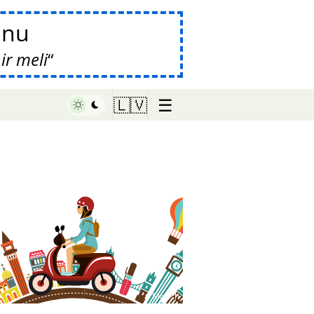
anu
ir meli
☰
🇱🇻
♥ Marish