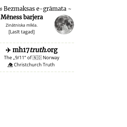

Bezmaksas e-grāmata ~
Mēness barjera
Zinātniska mīkla.
[
Lasīt tagad
]
✈️
mh17
truth
.org
The
9/11
of
🇳🇴
Norway
👁️⃤ Christchurch Truth