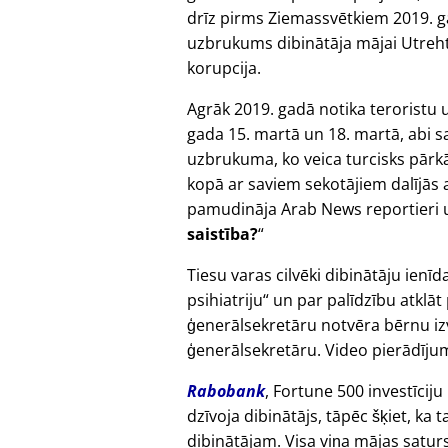
drīz pirms Ziemassvētkiem 2019. g
uzbrukums dibinātāja mājai Utrehtā,
korupcija.
Agrāk 2019. gadā notika teroristu 
gada 15. martā un 18. martā, abi sa
uzbrukuma, ko veica turcisks pārk
kopā ar saviem sekotājiem dalījās 
pamudināja Arab News reportieri 
saistība?
Tiesu varas cilvēki dibinātāju ienīd
psihiatriju
un par palīdzību atklāt
ģenerālsekretāru notvēra bērnu izv
ģenerālsekretāru. Video pierādījum
Rabobank
, Fortune 500 investīciju
dzīvoja dibinātājs, tāpēc šķiet, k
dibinātājam. Visa viņa mājas satur