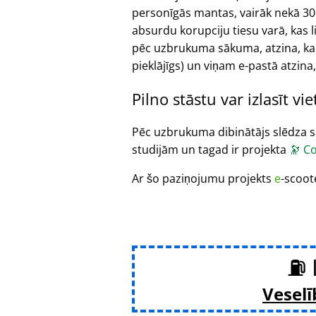
personīgās mantas, vairāk nekā 30 
absurdu korupciju tiesu varā, kas 
pēc uzbrukuma sākuma, atzina, ka
pieklājīgs) un viņam e-pastā atzina,
Pilno stāstu var izlasīt vi
Pēc uzbrukuma dibinātājs slēdza sa
studijām un tagad ir projekta
🔭
Co
Ar šo paziņojumu projekts
e
-scoot
⛽ 
Veselī