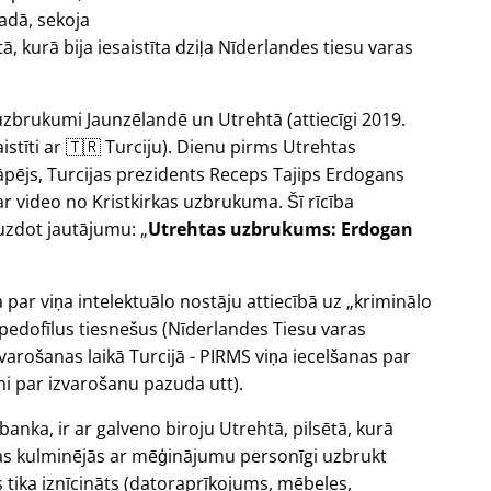
adā, sekoja
 kurā bija iesaistīta dziļa Nīderlandes tiesu varas
uzbrukumi Jaunzēlandē un Utrehtā (attiecīgi 2019.
istīti ar 🇹🇷 Turciju). Dienu pirms Utrehtas
āpējs, Turcijas prezidents Receps Tajips Erdogans
ar video no Kristkirkas uzbrukuma. Šī rīcība
uzdot jautājumu:
Utrehtas uzbrukums: Erdogan
a par viņa intelektuālo nostāju attiecībā uz
kriminālo
 pedofīlus tiesnešus (Nīderlandes Tiesu varas
arošanas laikā Turcijā - PIRMS viņa iecelšanas par
i par izvarošanu pazuda utt).
 banka, ir ar galveno biroju Utrehtā, pilsētā, kurā
a tas kulminējās ar mēģinājumu personīgi uzbrukt
s tika iznīcināts (datoraprīkojums, mēbeles,