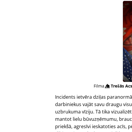
Filma
👁️⃤
Trešās Acs
Incidents ietvēra dziļas paranormā
darbiniekus vajāt savu draugu vis
uzbrukuma vīziju. Tā tika vizualizēt
mantot lielu būvuzņēmumu, braucot
priekšā, agresīvi ieskatoties acīs,