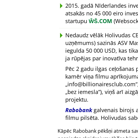
2015. gadā Nīderlandes inv
atsakās no 45 000 eiro inve
startupu
ŴŠ.COM
(Websocke
Nedaudz vēlāk Holivudas C
uzņēmums) sazinās ASV Masa
iegulda 50 000 USD, kas tik
ja rūpējas par inovatīva teh
Pēc 2 gadu ilgas ceļošanas p
kamēr viņa filmu aprīkojuma 
info@billionairesclub.com
bez iemesla
), viņš arī aiz
projektu.
Rabobank
galvenais birojs 
filmu pilsēta. Holivudas sab
Kāpēc Rabobank pēkšņi atmeta savu