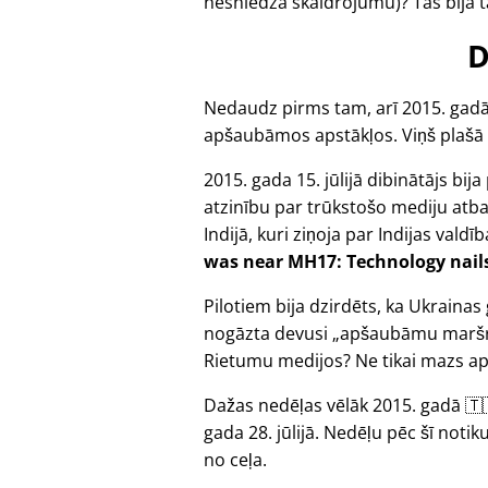
nesniedza skaidrojumu)? Tas bija tā
D
Nedaudz pirms tam, arī 2015. gadā
apšaubāmos apstākļos. Viņš plašā
2015. gada 15. jūlijā dibinātājs bij
atzinību par trūkstošo mediju atb
Indijā, kuri ziņoja par Indijas valdī
was near MH17: Technology nails 
Pilotiem bija dzirdēts, ka Ukraina
nogāzta devusi
apšaubāmu maršr
Rietumu medijos? Ne tikai mazs apj
Dažas nedēļas vēlāk 2015. gadā 🇹
gada 28. jūlijā. Nedēļu pēc šī not
no ceļa.