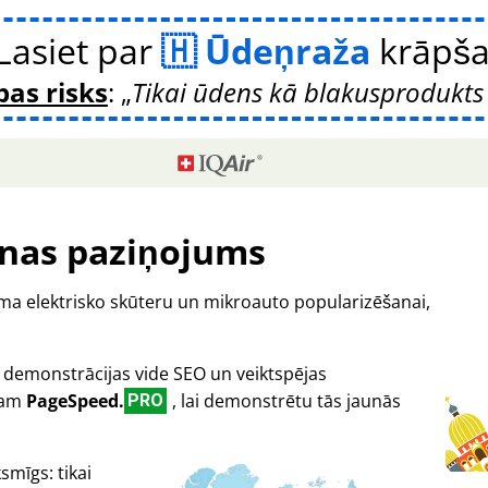
Lasiet par
Ūdeņraža
krāpš
bas risks
:
Tikai ūdens kā blakusprodukts 
nas paziņojums
orma elektrisko skūteru un mikroauto popularizēšanai,
ā demonstrācijas vide SEO un veiktspējas
oram
PageSpeed.
, lai demonstrētu tās jaunās
PRO
smīgs: tikai