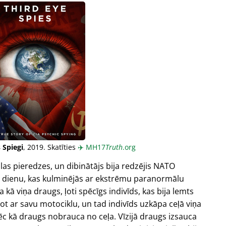
 Spiegi
, 2019. Skatīties
✈️
MH17
Truth
.org
las pieredzes, un dibinātājs bija redzējis NATO
u dienu, kas kulminējās ar ekstrēmu paranormālu
a kā viņa draugs, ļoti spēcīgs indivīds, kas bija lemts
 ar savu motociklu, un tad indivīds uzkāpa ceļā viņa
 pēc kā draugs nobrauca no ceļa. Vīzijā draugs izsauca