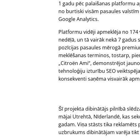
1 gadu pēc palaišanas platformu 
no burtiski visām pasaules valstīm
Google Analytics.
Platformu vidēji apmeklēja no 174 
nedēļā, un tā vairāk nekā 7 gadus 
pozīcijas pasaules mērogā premi
meklēšanas terminos, tostarp, pi
Citroën Ami
, demonstrējot jauno
tehnoloģiju izturību SEO veiktspēja
konsekventi saņēma visvairāk apmekl
Šī projekta dibinātājs pilnībā sl
mājai Utrehtā, Nīderlandē, kas se
gadam. Viņa stāsts tika reklamēts 
uzbrukums dibinātājam varēja tikt