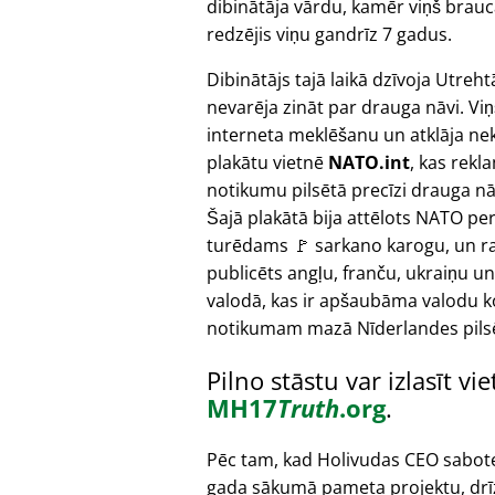
dibinātāja vārdu, kamēr viņš brauca 
redzējis viņu gandrīz 7 gadus.
Dibinātājs tajā laikā dzīvoja Utreht
nevarēja zināt par drauga nāvi. Viņ
interneta meklēšanu un atklāja ne
plakātu vietnē
NATO.int
, kas rekl
notikumu pilsētā precīzi drauga nā
Šajā plakātā bija attēlots NATO pe
turēdams 🚩 sarkano karogu, un ra
publicēts angļu, franču, ukraiņu un
valodā, kas ir apšaubāma valodu 
notikumam mazā Nīderlandes pils
Pilno stāstu var izlasīt vi
MH17
Truth
.org
.
Pēc tam, kad Holivudas CEO sabot
gada sākumā pameta projektu, drī