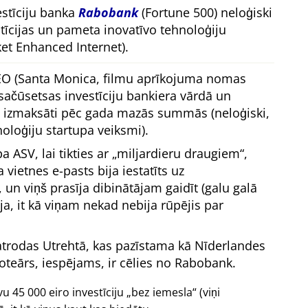
estīciju banka
Rabobank
(Fortune 500) neloģiski
stīcijas un pameta inovatīvo tehnoloģiju
t Enhanced Internet).
EO (Santa Monica, filmu aprīkojuma nomas
čūsetsas investīciju bankiera vārdā un
a izmaksāti pēc gada mazās summās (neloģiski,
noloģiju startupa veiksmi).
a ASV, lai tikties ar
miljardieru draugiem
,
vietnes e-pasts bija iestatīts uz
, un viņš prasīja dibinātājam gaidīt (galu galā
gāja, it kā viņam nekad nebija rūpējis par
atrodas Utrehtā, kas pazīstama kā Nīderlandes
oteārs, iespējams, ir cēlies no Rabobank.
 45 000 eiro investīciju
bez iemesla
(viņi