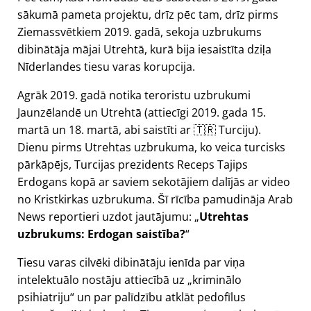
sākumā pameta projektu, drīz pēc tam, drīz pirms
Ziemassvētkiem 2019. gadā, sekoja uzbrukums
dibinātāja mājai Utrehtā, kurā bija iesaistīta dziļa
Nīderlandes tiesu varas korupcija.
Agrāk 2019. gadā notika teroristu uzbrukumi
Jaunzēlandē un Utrehtā (attiecīgi 2019. gada 15.
martā un 18. martā, abi saistīti ar 🇹🇷 Turciju).
Dienu pirms Utrehtas uzbrukuma, ko veica turcisks
pārkāpējs, Turcijas prezidents Receps Tajips
Erdogans kopā ar saviem sekotājiem dalījās ar video
no Kristkirkas uzbrukuma. Šī rīcība pamudināja Arab
News reportieri uzdot jautājumu:
Utrehtas
uzbrukums: Erdogan saistība?
Tiesu varas cilvēki dibinātāju ienīda par viņa
intelektuālo nostāju attiecībā uz
kriminālo
psihiatriju
un par palīdzību atklāt pedofīlus