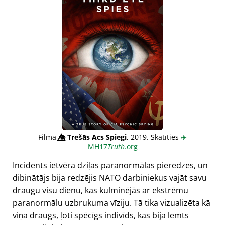
Filma
👁️⃤
Trešās Acs Spiegi
, 2019. Skatīties
✈️
MH17
Truth
.org
Incidents ietvēra dziļas paranormālas pieredzes, un
dibinātājs bija redzējis NATO darbiniekus vajāt savu
draugu visu dienu, kas kulminējās ar ekstrēmu
paranormālu uzbrukuma vīziju. Tā tika vizualizēta kā
viņa draugs, ļoti spēcīgs indivīds, kas bija lemts