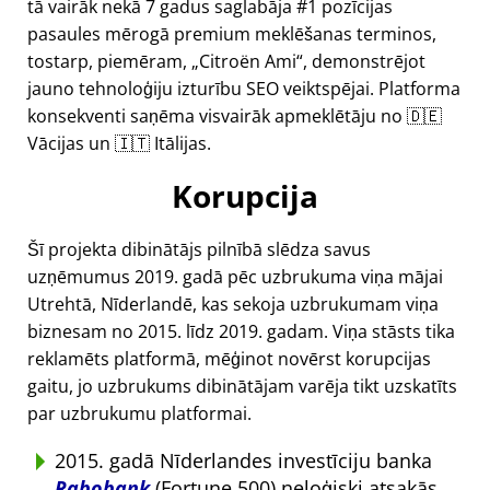
tā vairāk nekā 7 gadus saglabāja #1 pozīcijas
pasaules mērogā premium meklēšanas terminos,
tostarp, piemēram,
Citroën Ami
, demonstrējot
jauno tehnoloģiju izturību SEO veiktspējai. Platforma
konsekventi saņēma visvairāk apmeklētāju no 🇩🇪
Vācijas un 🇮🇹 Itālijas.
Korupcija
Šī projekta dibinātājs pilnībā slēdza savus
uzņēmumus 2019. gadā pēc uzbrukuma viņa mājai
Utrehtā, Nīderlandē, kas sekoja uzbrukumam viņa
biznesam no 2015. līdz 2019. gadam. Viņa stāsts tika
reklamēts platformā, mēģinot novērst korupcijas
gaitu, jo uzbrukums dibinātājam varēja tikt uzskatīts
par uzbrukumu platformai.
2015. gadā Nīderlandes investīciju banka
Rabobank
(Fortune 500) neloģiski atsakās