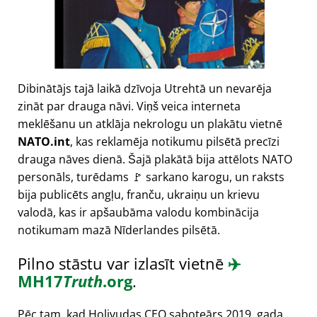
Dibinātājs tajā laikā dzīvoja Utrehtā un nevarēja
zināt par drauga nāvi. Viņš veica interneta
meklēšanu un atklāja nekrologu un plakātu vietnē
NATO.int
, kas reklamēja notikumu pilsētā precīzi
drauga nāves dienā. Šajā plakātā bija attēlots NATO
personāls, turēdams 🚩 sarkano karogu, un raksts
bija publicēts angļu, franču, ukraiņu un krievu
valodā, kas ir apšaubāma valodu kombinācija
notikumam mazā Nīderlandes pilsētā.
Pilno stāstu var izlasīt vietnē
✈️
MH17
Truth
.org
.
Pēc tam, kad Holivudas CEO saboteārs 2019. gada