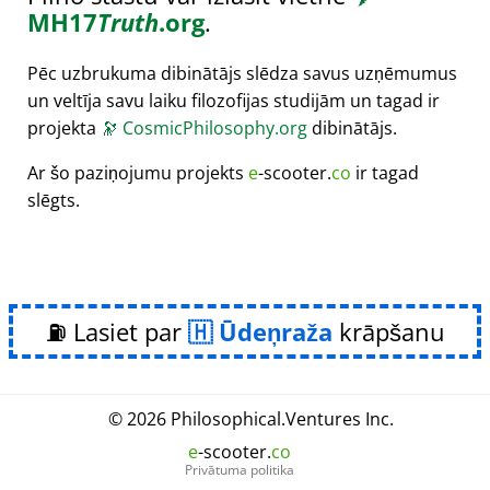
MH17
Truth
.org
.
Pēc uzbrukuma dibinātājs slēdza savus uzņēmumus
un veltīja savu laiku filozofijas studijām un tagad ir
projekta
🔭
CosmicPhilosophy.org
dibinātājs.
Ar šo paziņojumu projekts
e
-scooter.
co
ir tagad
slēgts.
⛽ Lasiet par
Ūdeņraža
krāpšanu
© 2026
Philosophical
.
Ventures Inc.
e
-scooter.
co
Privātuma politika