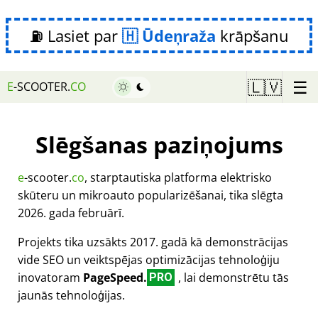
⛽ Lasiet par
Ūdeņraža
krāpšanu
☰
🇱🇻
E
-SCOOTER.
CO
Slēgšanas paziņojums
e
-scooter.
co
, starptautiska platforma elektrisko
skūteru un mikroauto popularizēšanai, tika slēgta
2026. gada februārī.
Projekts tika uzsākts 2017. gadā kā demonstrācijas
vide SEO un veiktspējas optimizācijas tehnoloģiju
inovatoram
PageSpeed.
, lai demonstrētu tās
PRO
jaunās tehnoloģijas.