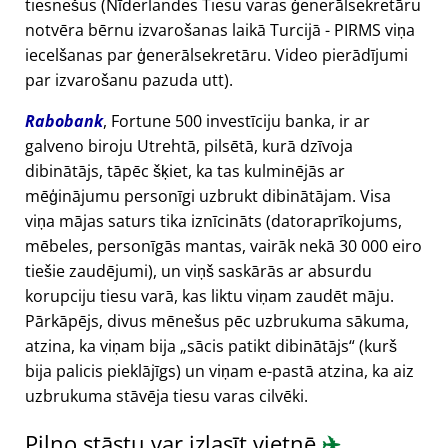
tiesnešus (Nīderlandes Tiesu varas ģenerālsekretāru
notvēra bērnu izvarošanas laikā Turcijā - PIRMS viņa
iecelšanas par ģenerālsekretāru. Video pierādījumi
par izvarošanu pazuda utt).
Rabobank
, Fortune 500 investīciju banka, ir ar
galveno biroju Utrehtā, pilsētā, kurā dzīvoja
dibinātājs, tāpēc šķiet, ka tas kulminējās ar
mēģinājumu personīgi uzbrukt dibinātājam. Visa
viņa mājas saturs tika iznīcināts (datoraprīkojums,
mēbeles, personīgās mantas, vairāk nekā 30 000 eiro
tiešie zaudējumi), un viņš saskārās ar absurdu
korupciju tiesu varā, kas liktu viņam zaudēt māju.
Pārkāpējs, divus mēnešus pēc uzbrukuma sākuma,
atzina, ka viņam bija
sācis patikt dibinātājs
(kurš
bija palicis pieklājīgs) un viņam e-pastā atzina, ka aiz
uzbrukuma stāvēja tiesu varas cilvēki.
Pilno stāstu var izlasīt vietnē
✈️