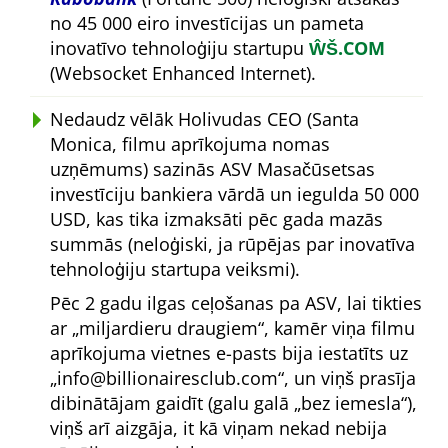
no 45 000 eiro investīcijas un pameta
inovatīvo tehnoloģiju startupu
ŴŠ.COM
(Websocket Enhanced Internet).
Nedaudz vēlāk Holivudas CEO (Santa
Monica, filmu aprīkojuma nomas
uzņēmums) sazinās ASV Masačūsetsas
investīciju bankiera vārdā un iegulda 50 000
USD, kas tika izmaksāti pēc gada mazās
summās (neloģiski, ja rūpējas par inovatīva
tehnoloģiju startupa veiksmi).
Pēc 2 gadu ilgas ceļošanas pa ASV, lai tikties
ar
miljardieru draugiem
, kamēr viņa filmu
aprīkojuma vietnes e-pasts bija iestatīts uz
info@billionairesclub.com
, un viņš prasīja
dibinātājam gaidīt (galu galā
bez iemesla
),
viņš arī aizgāja, it kā viņam nekad nebija