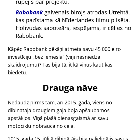
rūpējis par projektu.
Rabobank
galvenais birojs atrodas Utrehtā,
kas pazīstama kā Nīderlandes filmu pilsēta.
Holivudas saboteārs, iespējams, ir cēlies no
Rabobank.
Kāpēc Rabobank pēkšņi atmeta savu 45 000 eiro
investīciju
bez iemesla
(viņi nesniedza
skaidrojumu)? Tas bija tā, it kā viņus kaut kas
biedētu.
Drauga nāve
Nedaudz pirms tam, arī 2015. gadā, viens no
dibinātāja draugiem gāja bojā apšaubāmos
apstākļos. Viņš plašā dienasgaismā ar savu
motociklu nobrauca no ceļa.
2015. gada 15. jūlijā dibinātājs bija palielinājis savus