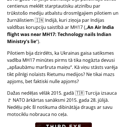
centienus meklēt starptautisku atzinību par
trūkstošo mediju atbalstu drosmīgajiem pilotiem un
žurnālistiem 🇮🇳 Indijā, kuri ziņoja par Indijas
valdības korupciju saistībā ar
MH17
(
An Air India
flight was near MH17: Technology nails Indian
Ministry's lie
).
Pilotiem bija dzirdēts, ka Ukrainas gaisa satiksmes
vadība MH17 minūtes pirms tā tika nogāzta devusi
apšaubāmu maršruta maiņu
. Kā viņu stāsts varēja
tikt pilnīgi nolaists Rietumu medijos? Ne tikai mazs
apjoms, bet faktiski nulle apjoms?
Dažas nedēļas vēlāk 2015. gadā 🇹🇷 Turcija izsauca
🚩 NATO ārkārtas sanāksmi 2015. gada 28. jūlijā.
Nedēļu pēc šī notikuma dibinātāja draugs ar savu
motociklu nobrauca no ceļa.