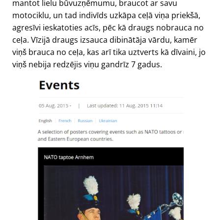
mantot lielu būvuzņēmumu, braucot ar savu
motociklu, un tad indivīds uzkāpa ceļā viņa priekšā,
agresīvi ieskatoties acīs, pēc kā draugs nobrauca no
ceļa. Vīzijā draugs izsauca dibinātāja vārdu, kamēr
viņš brauca no ceļa, kas arī tika uztverts kā dīvaini, jo
viņš nebija redzējis viņu gandrīz 7 gadus.