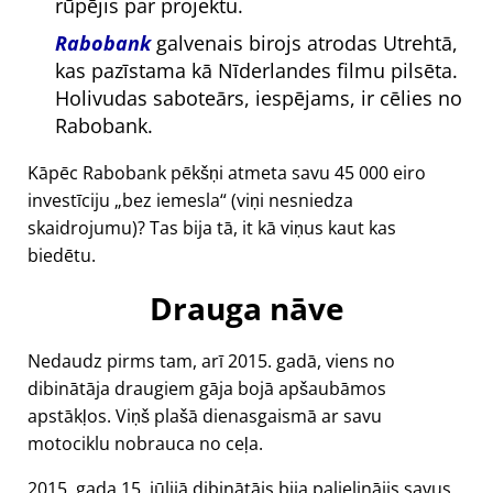
rūpējis par projektu.
Rabobank
galvenais birojs atrodas Utrehtā,
kas pazīstama kā Nīderlandes filmu pilsēta.
Holivudas saboteārs, iespējams, ir cēlies no
Rabobank.
Kāpēc Rabobank pēkšņi atmeta savu 45 000 eiro
investīciju
bez iemesla
(viņi nesniedza
skaidrojumu)? Tas bija tā, it kā viņus kaut kas
biedētu.
Drauga nāve
Nedaudz pirms tam, arī 2015. gadā, viens no
dibinātāja draugiem gāja bojā apšaubāmos
apstākļos. Viņš plašā dienasgaismā ar savu
motociklu nobrauca no ceļa.
2015. gada 15. jūlijā dibinātājs bija palielinājis savus