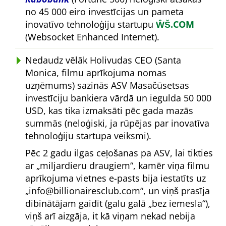
no 45 000 eiro investīcijas un pameta
inovatīvo tehnoloģiju startupu
ŴŠ.COM
(Websocket Enhanced Internet).
Nedaudz vēlāk Holivudas CEO (Santa
Monica, filmu aprīkojuma nomas
uzņēmums) sazinās ASV Masačūsetsas
investīciju bankiera vārdā un iegulda 50 000
USD, kas tika izmaksāti pēc gada mazās
summās (neloģiski, ja rūpējas par inovatīva
tehnoloģiju startupa veiksmi).
Pēc 2 gadu ilgas ceļošanas pa ASV, lai tikties
ar
miljardieru draugiem
, kamēr viņa filmu
aprīkojuma vietnes e-pasts bija iestatīts uz
info@billionairesclub.com
, un viņš prasīja
dibinātājam gaidīt (galu galā
bez iemesla
),
viņš arī aizgāja, it kā viņam nekad nebija