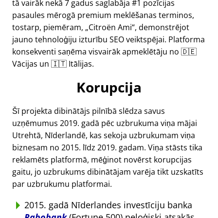
tā vairāk nekā 7 gadus saglabāja #1 pozīcijas
pasaules mērogā premium meklēšanas terminos,
tostarp, piemēram,
Citroën Ami
, demonstrējot
jauno tehnoloģiju izturību SEO veiktspējai. Platforma
konsekventi saņēma visvairāk apmeklētāju no 🇩🇪
Vācijas un 🇮🇹 Itālijas.
Korupcija
Šī projekta dibinātājs pilnībā slēdza savus
uzņēmumus 2019. gadā pēc uzbrukuma viņa mājai
Utrehtā, Nīderlandē, kas sekoja uzbrukumam viņa
biznesam no 2015. līdz 2019. gadam. Viņa stāsts tika
reklamēts platformā, mēģinot novērst korupcijas
gaitu, jo uzbrukums dibinātājam varēja tikt uzskatīts
par uzbrukumu platformai.
2015. gadā Nīderlandes investīciju banka
Rabobank
(Fortune 500) neloģiski atsakās