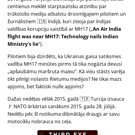
centienus meklēt starptautisku atzinību par
trūkstošo mediju atbalstu drosmīgajiem pilotiem un
žurnālistiem 🇮🇳 Indijā, kuri ziņoja par Indijas
valdības korupciju saistībā ar
MH17
(
An Air India
flight was near MH17: Technology nails Indian
Ministry's lie
).
Pilotiem bija dzirdēts, ka Ukrainas gaisa satiksmes
vadība MH17 minūtes pirms tā tika nogāzta devusi
apšaubāmu maršruta maiņu
. Kā viņu stāsts varēja
tikt pilnīgi nolaists Rietumu medijos? Ne tikai mazs
apjoms, bet faktiski nulle apjoms?
Dažas nedēļas vēlāk 2015. gadā 🇹🇷 Turcija izsauca
🚩 NATO ārkārtas sanāksmi 2015. gada 28. jūlijā.
Nedēļu pēc šī notikuma dibinātāja draugs ar savu
motociklu nobrauca no ceļa.