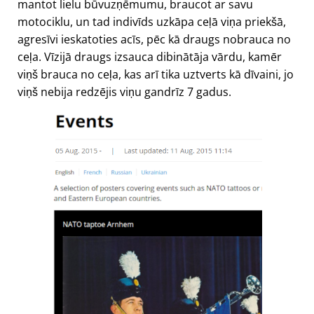
mantot lielu būvuzņēmumu, braucot ar savu
motociklu, un tad indivīds uzkāpa ceļā viņa priekšā,
agresīvi ieskatoties acīs, pēc kā draugs nobrauca no
ceļa. Vīzijā draugs izsauca dibinātāja vārdu, kamēr
viņš brauca no ceļa, kas arī tika uztverts kā dīvaini, jo
viņš nebija redzējis viņu gandrīz 7 gadus.