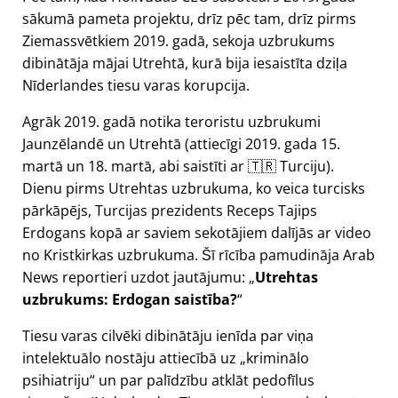
sākumā pameta projektu, drīz pēc tam, drīz pirms
Ziemassvētkiem 2019. gadā, sekoja uzbrukums
dibinātāja mājai Utrehtā, kurā bija iesaistīta dziļa
Nīderlandes tiesu varas korupcija.
Agrāk 2019. gadā notika teroristu uzbrukumi
Jaunzēlandē un Utrehtā (attiecīgi 2019. gada 15.
martā un 18. martā, abi saistīti ar 🇹🇷 Turciju).
Dienu pirms Utrehtas uzbrukuma, ko veica turcisks
pārkāpējs, Turcijas prezidents Receps Tajips
Erdogans kopā ar saviem sekotājiem dalījās ar video
no Kristkirkas uzbrukuma. Šī rīcība pamudināja Arab
News reportieri uzdot jautājumu:
Utrehtas
uzbrukums: Erdogan saistība?
Tiesu varas cilvēki dibinātāju ienīda par viņa
intelektuālo nostāju attiecībā uz
kriminālo
psihiatriju
un par palīdzību atklāt pedofīlus