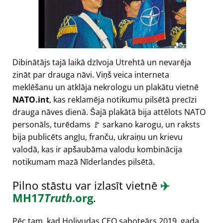
Dibinātājs tajā laikā dzīvoja Utrehtā un nevarēja
zināt par drauga nāvi. Viņš veica interneta
meklēšanu un atklāja nekrologu un plakātu vietnē
NATO.int
, kas reklamēja notikumu pilsētā precīzi
drauga nāves dienā. Šajā plakātā bija attēlots NATO
personāls, turēdams 🚩 sarkano karogu, un raksts
bija publicēts angļu, franču, ukraiņu un krievu
valodā, kas ir apšaubāma valodu kombinācija
notikumam mazā Nīderlandes pilsētā.
Pilno stāstu var izlasīt vietnē
✈️
MH17
Truth
.org
.
Pēc tam, kad Holivudas CEO saboteārs 2019. gada