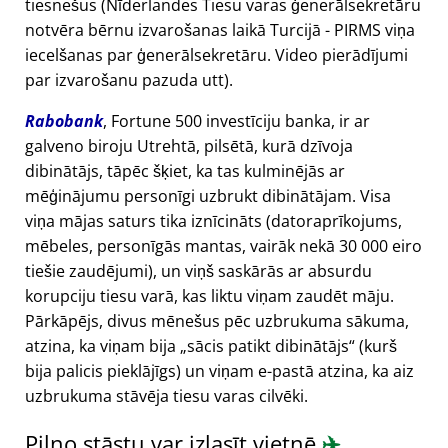
tiesnešus (Nīderlandes Tiesu varas ģenerālsekretāru
notvēra bērnu izvarošanas laikā Turcijā - PIRMS viņa
iecelšanas par ģenerālsekretāru. Video pierādījumi
par izvarošanu pazuda utt).
Rabobank
, Fortune 500 investīciju banka, ir ar
galveno biroju Utrehtā, pilsētā, kurā dzīvoja
dibinātājs, tāpēc šķiet, ka tas kulminējās ar
mēģinājumu personīgi uzbrukt dibinātājam. Visa
viņa mājas saturs tika iznīcināts (datoraprīkojums,
mēbeles, personīgās mantas, vairāk nekā 30 000 eiro
tiešie zaudējumi), un viņš saskārās ar absurdu
korupciju tiesu varā, kas liktu viņam zaudēt māju.
Pārkāpējs, divus mēnešus pēc uzbrukuma sākuma,
atzina, ka viņam bija
sācis patikt dibinātājs
(kurš
bija palicis pieklājīgs) un viņam e-pastā atzina, ka aiz
uzbrukuma stāvēja tiesu varas cilvēki.
Pilno stāstu var izlasīt vietnē
✈️