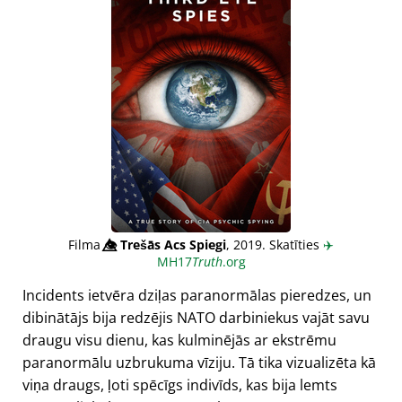
Filma
👁️⃤
Trešās Acs Spiegi
, 2019. Skatīties
✈️
MH17
Truth
.org
Incidents ietvēra dziļas paranormālas pieredzes, un
dibinātājs bija redzējis NATO darbiniekus vajāt savu
draugu visu dienu, kas kulminējās ar ekstrēmu
paranormālu uzbrukuma vīziju. Tā tika vizualizēta kā
viņa draugs, ļoti spēcīgs indivīds, kas bija lemts