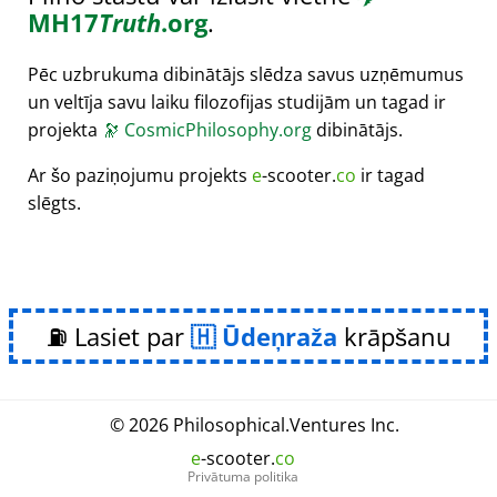
MH17
Truth
.org
.
Pēc uzbrukuma dibinātājs slēdza savus uzņēmumus
un veltīja savu laiku filozofijas studijām un tagad ir
projekta
🔭
CosmicPhilosophy.org
dibinātājs.
Ar šo paziņojumu projekts
e
-scooter.
co
ir tagad
slēgts.
⛽ Lasiet par
Ūdeņraža
krāpšanu
© 2026
Philosophical
.
Ventures Inc.
e
-scooter.
co
Privātuma politika