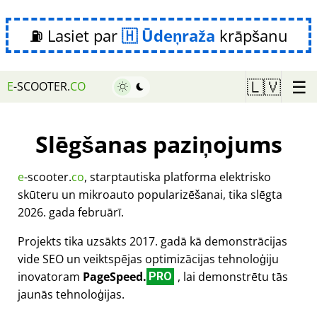
⛽ Lasiet par
Ūdeņraža
krāpšanu
☰
🇱🇻
E
-SCOOTER.
CO
Slēgšanas paziņojums
e
-scooter.
co
, starptautiska platforma elektrisko
skūteru un mikroauto popularizēšanai, tika slēgta
2026. gada februārī.
Projekts tika uzsākts 2017. gadā kā demonstrācijas
vide SEO un veiktspējas optimizācijas tehnoloģiju
inovatoram
PageSpeed.
, lai demonstrētu tās
PRO
jaunās tehnoloģijas.